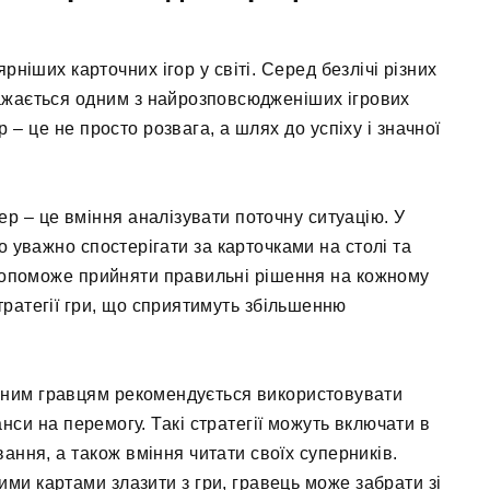
ніших карточних ігор у світі. Серед безлічі різних
важається одним з найрозповсюдженіших ігрових
 – це не просто розвага, а шлях до успіху і значної
ер – це вміння аналізувати поточну ситуацію. У
о уважно спостерігати за карточками на столі та
 допоможе прийняти правильні рішення на кожному
стратегії гри, що сприятимуть збільшенню
ійним гравцям рекомендується використовувати
шанси на перемогу. Такі стратегії можуть включати в
ання, а також вміння читати своїх суперників.
ми картами злазити з гри, гравець може забрати зі