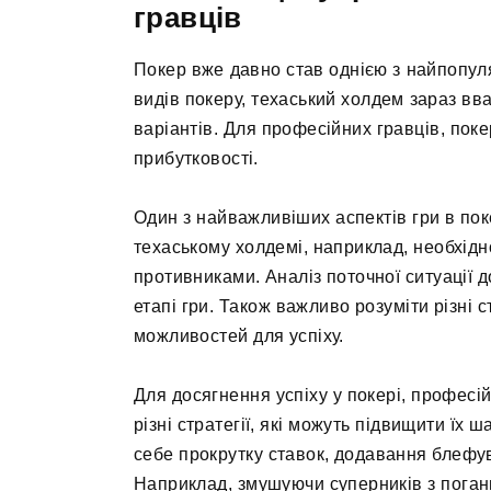
гравців
Покер вже давно став однією з найпопуляр
видів покеру, техаський холдем зараз в
варіантів. Для професійних гравців, покер
прибутковості.
Один з найважливіших аспектів гри в пок
техаському холдемі, наприклад, необхідн
противниками. Аналіз поточної ситуації
етапі гри. Також важливо розуміти різні 
можливостей для успіху.
Для досягнення успіху у покері, профес
різні стратегії, які можуть підвищити їх 
себе прокрутку ставок, додавання блефув
Наприклад, змушуючи суперників з погани