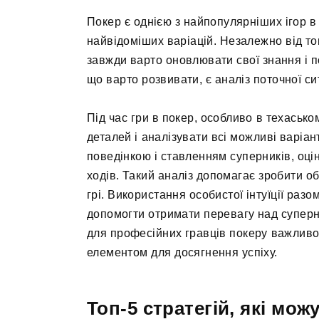
Покер є однією з найпопулярніших ігор в 
найвідоміших варіацій. Незалежно від тог
завжди варто оновлювати свої знання і п
що варто розвивати, є аналіз поточної сит
Під час гри в покер, особливо в техаськ
деталей і аналізувати всі можливі варіа
поведінкою і ставленням суперників, оці
ходів. Такий аналіз допомагає зробити о
грі. Використання особистої інтуїції раз
допомогти отримати перевагу над суперн
для професійних гравців покеру важливо 
елементом для досягнення успіху.
Топ-5 стратегій, які мож