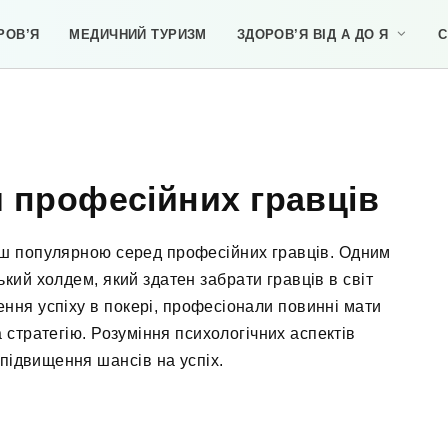
РОВ’Я
МЕДИЧНИЙ ТУРИЗМ
ЗДОРОВ’Я ВІД А ДО Я
С
 професійних гравців
льш популярною серед професійних гравців. Одним
ський холдем, який здатен забрати гравців в світ
ення успіху в покері, професіонали повинні мати
а стратегію. Розуміння психологічних аспектів
підвищення шансів на успіх.