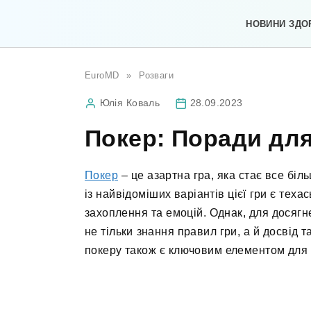
Перейти
до
НОВИНИ ЗДО
вмісту
EuroMD
»
Розваги
Юлія Коваль
28.09.2023
Покер: Поради для
Покер
– це азартна гра, яка стає все бі
із найвідоміших варіантів цієї гри є теха
захоплення та емоцій. Однак, для досягн
не тільки знання правил гри, а й досвід т
покеру також є ключовим елементом для 