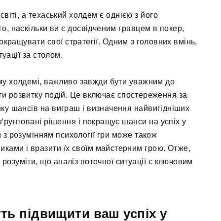
світі, а техаський холдем є однією з його
о, наскільки ви є досвідченим гравцем в покер,
окращувати свої стратегії. Одним з головних вмінь,
уації за столом.
ому холдемі, важливо завжди бути уважним до
нти розвитку подій. Це включає спостереження за
нку шансів на виграш і визначення найвигідніших
бґрунтовані рішення і покращує шанси на успіх у
ом з розумінням психології гри може також
иками і вразити їх своїм майстерним грою. Отже,
розуміти, що аналіз поточної ситуації є ключовим
уть підвищити ваш успіх у