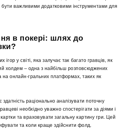
ть бути важливими додатковими інструментами для
я в покері: шлях до
зки?
ігор у світі, яка залучає так багато гравців, як
ький холдем – одна з найбільш розповсюджених
та на онлайн-гральних платформах, таких як
 здатність раціонально аналізувати поточну
равцеві необхідно уважно спостерігати за діями і
 картки та враховувати загальну картину гри. Цей
ефувати та коли краще здійснити фолд.