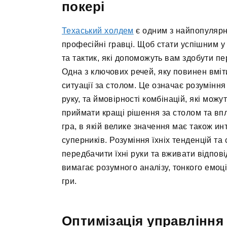
покері
Техаський холдем
є одним з найпопулярні
професійні гравці. Щоб стати успішним у 
та тактик, які допоможуть вам здобути п
Одна з ключових речей, яку повинен вміт
ситуації за столом. Це означає розуміння
руку, та ймовірності комбінацій, які мож
приймати кращі рішення за столом та впл
гра, в якій велике значення має також и
суперників. Розуміння їхніх тенденцій т
передбачити їхні руки та вживати відповід
вимагає розумного аналізу, тонкого емоц
гри.
Оптимізація управління