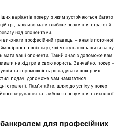
ших варіантів покеру, з яким зустрічаються багато
цій грі, важливо мати глибоке розуміння стратегій
еревагу над опонентами.
и виконати професійний гравець, – аналіз поточної
 ймовірності своїх карт, які можуть покращити вашу
уть мати ваші опоненти. Такий аналіз допоможе вам
ивати на хід гри в свою користь. Звичайно, покер –
нтуиція та спроможність розгадувати покерних
а стилі подачі допоможе вам намагатися
ні стратегії. Пам’ятайте, шлях до успіху у покері
ійного керування та глибокого розуміння психології
 банкролем для професійних