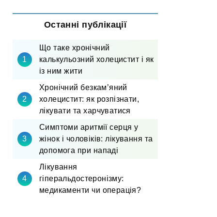
Останні публікації
Що таке хронічний
калькульозний холецистит і як
із ним жити
Хронічний безкам’яний
холецистит: як розпізнати,
лікувати та харчуватися
Симптоми аритмії серця у
жінок і чоловіків: лікування та
допомога при нападі
Лікування
гіперальдостеронізму:
медикаменти чи операція?