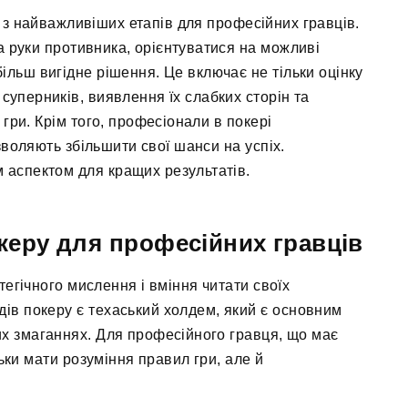
м з найважливіших етапів для професійних гравців.
та руки противника, орієнтуватися на можливі
ільш вигідне рішення. Це включає не тільки оцінку
суперників, виявлення їх слабких сторін та
гри. Крім того, професіонали в покері
озволяють збільшити свої шанси на успіх.
 аспектом для кращих результатів.
океру для професійних гравців
тегічного мислення і вміння читати своїх
ів покеру є техаський холдем, який є основним
х змаганнях. Для професійного гравця, що має
льки мати розуміння правил гри, але й