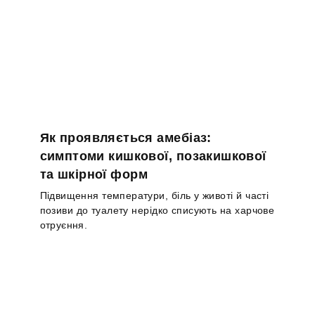
Як проявляється амебіаз:
симптоми кишкової, позакишкової
та шкірної форм
Підвищення температури, біль у животі й часті
позиви до туалету нерідко списують на харчове
отруєння.