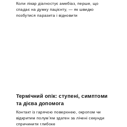
Коли лікар діагностує амебіаз, перше, що
спадає на думку пацієнту, — як швидко
позбутися паразита і відновити
Термічний опік: ступені, симптоми
та дієва допомога
Контакт із гарячою поверхнею, окропом чи
відкритим полум’ям здатен за лічені секунди
спричинити глибоке