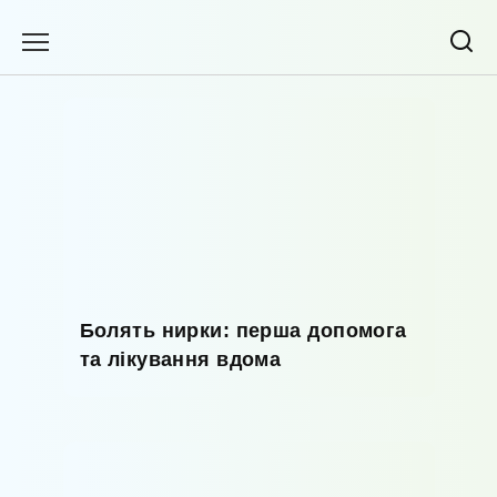
Перейти
до
вмісту
Болять нирки: перша допомога
та лікування вдома