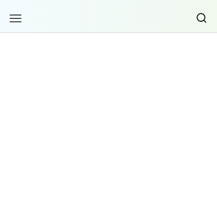
Перейти
до
вмісту