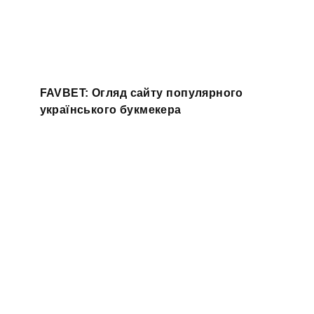
FAVBET: Огляд сайту популярного
українського букмекера