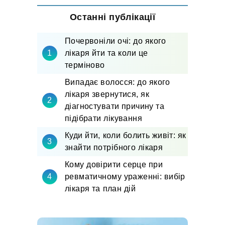
Останні публікації
Почервоніли очі: до якого
лікаря йти та коли це
терміново
Випадає волосся: до якого
лікаря звернутися, як
діагностувати причину та
підібрати лікування
Куди йти, коли болить живіт: як
знайти потрібного лікаря
Кому довірити серце при
ревматичному ураженні: вибір
лікаря та план дій