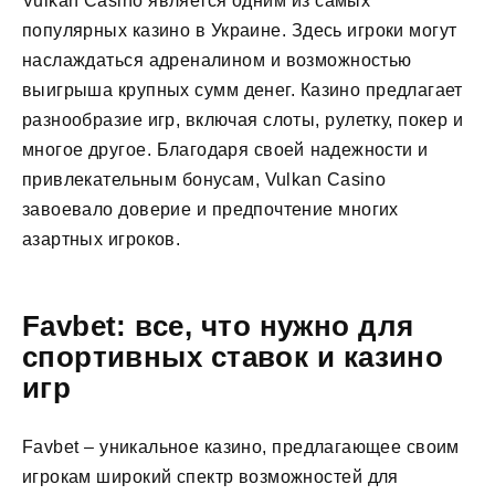
Vulkan Casino является одним из самых
популярных казино в Украине. Здесь игроки могут
наслаждаться адреналином и возможностью
выигрыша крупных сумм денег. Казино предлагает
разнообразие игр, включая слоты, рулетку, покер и
многое другое. Благодаря своей надежности и
привлекательным бонусам, Vulkan Casino
завоевало доверие и предпочтение многих
азартных игроков.
Favbet: все, что нужно для
спортивных ставок и казино
игр
Favbet – уникальное казино, предлагающее своим
игрокам широкий спектр возможностей для