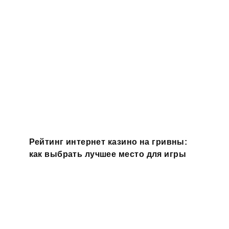
Рейтинг интернет казино на гривны:
как выбрать лучшее место для игры