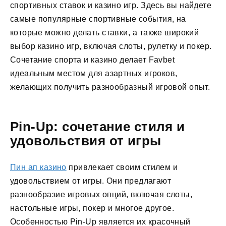
спортивных ставок и казино игр. Здесь вы найдете
самые популярные спортивные события, на
которые можно делать ставки, а также широкий
выбор казино игр, включая слоты, рулетку и покер.
Сочетание спорта и казино делает Favbet
идеальным местом для азартных игроков,
желающих получить разнообразный игровой опыт.
Pin-Up: сочетание стиля и
удовольствия от игры
Пин ап казино
привлекает своим стилем и
удовольствием от игры. Они предлагают
разнообразие игровых опций, включая слоты,
настольные игры, покер и многое другое.
Особенностью Pin-Up является их красочный