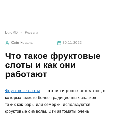
EuroMD
»
Розваги
Юлія Коваль
30.11.2022
Что такое фруктовые
слоты и как они
работают
Фруктовые слоты
— это тип игровых автоматов, в
которых вместо более традиционных значков,
таких как бары или семерки, используются
фруктовые символы. Эти автоматы очень