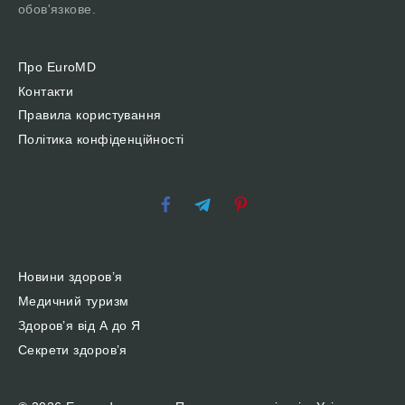
обов'язкове.
Про EuroMD
Контакти
Правила користування
Політика конфіденційності
Новини здоров’я
Медичний туризм
Здоров’я від А до Я
Секрети здоров’я