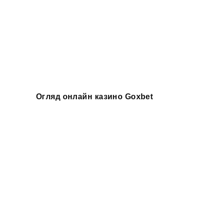
Огляд онлайн казино Goxbet