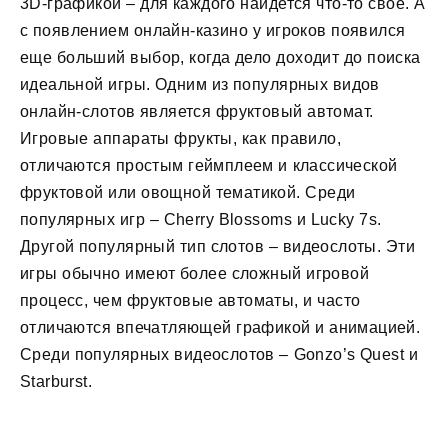
3D-графикой – для каждого найдется что-то свое. А
с появлением онлайн-казино у игроков появился
еще больший выбор, когда дело доходит до поиска
идеальной игры. Одним из популярных видов
онлайн-слотов является фруктовый автомат.
Игровые аппараты фрукты, как правило,
отличаются простым геймплеем и классической
фруктовой или овощной тематикой. Среди
популярных игр – Cherry Blossoms и Lucky 7s.
Другой популярный тип слотов – видеослоты. Эти
игры обычно имеют более сложный игровой
процесс, чем фруктовые автоматы, и часто
отличаются впечатляющей графикой и анимацией.
Среди популярных видеослотов – Gonzo’s Quest и
Starburst.