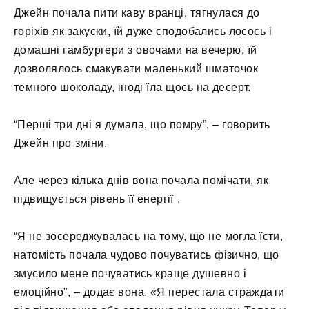
Джейн почала пити каву вранці, тягнулася до
горіхів як закуски, їй дуже сподобались лосось і
домашні гамбургери з овочами на вечерю, їй
дозволялось смакувати маленький шматочок
темного шоколаду, іноді їла щось на десерт.
“Перші три дні я думала, що помру”, – говорить
Джейн про зміни.
Але через кілька днів вона почала помічати, як
підвищується рівень її енергії .
“Я не зосереджувалась на тому, що не могла їсти,
натомість почала чудово почуватись фізично, що
змусило мене почуватись краще душевно і
емоційно”, – додає вона. «Я перестала страждати