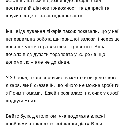
остання. Батьки відвезли її до лікаря, який
поставив їй діагноз тривожності та депресії та
вручив рецепт на антидепресанти .
Інші відвідування лікарів також показали, що у неї
неправильна робота щитовидної залози, і через це
вона не може справлятися з тривогою. Вона
почала відвідувати терапевта у 20 років, що
допомогло – але не до кінця.
У 23 роки, після особливо важкого візиту до свого
лікаря, який сказав їй, що нічого не можна зробити
з її симптомами, Джейн розпалася на очах у своєї
подруги Бейтс .
Бейтс була дієтологом, яка подолала власні
проблеми з тривогою, змінивши дієту. Вона