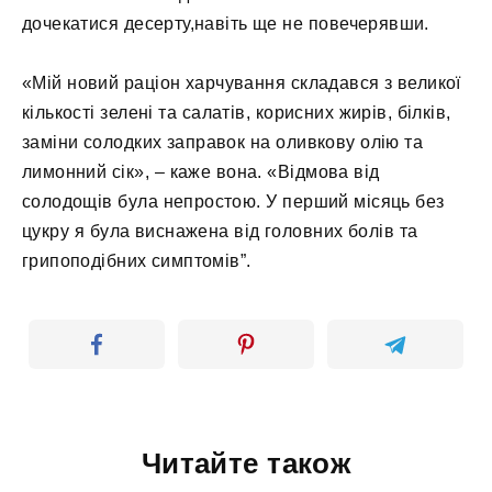
дочекатися десерту,навіть ще не повечерявши.
«Мій новий раціон харчування складався з великої
кількості зелені та салатів, корисних жирів, білків,
заміни солодких заправок на оливкову олію та
лимонний сік», – каже вона. «Відмова від
солодощів була непростою. У перший місяць без
цукру я була виснажена від головних болів та
грипоподібних симптомів”.
Читайте також