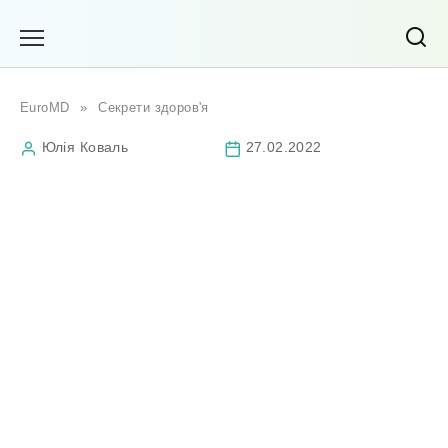
Перейти
до
вмісту
EuroMD
»
Секрети здоров'я
Юлія Коваль
27.02.2022