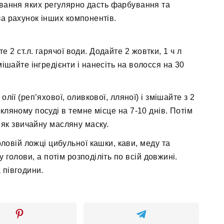
ування яких регулярно дасть фарбування та
а рахунок інших компонентів.
е 2 ст.л. гарячої води. Додайте 2 жовтки, 1 ч л
емішайте інгредієнти і нанесіть на волосся на 30
 олії (реп’яхової, оливкової, лляної) і змішайте з 2
скляному посуді в темне місце на 7-10 днів. Потім
 як звичайну масляну маску.
ловій ложці цибульної кашки, кави, меду та
у голови, а потім розподіліть по всій довжині.
 півгодини.