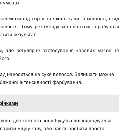
х умовах
лежати від сорту та якості кави, її міцності, і від
и волосся. Тому рекомендуємо спочатку спробувати
рити результат.
м, але регулярне застосування кавових масок не
його.
клад наноситься на сухе волосся. Залишати можна
д бажаної інтенсивності фарбування.
трічками
иво, для кожного вони будуть свої індивідуальні.
варити міцну каву, або навіть зробити просто