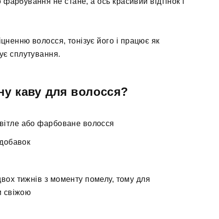
 фарбування не стане, а ось красивий відтінок і
іцненню волосся, тонізує його і працює як
шує сплутування.
ну каву для волосся?
світле або фарбоване волосся
 добавок
двох тижнів з моменту помелу, тому для
и свіжою