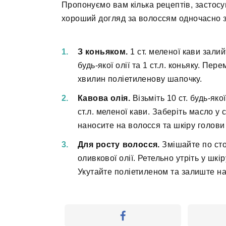
Пропонуємо вам кілька рецептів, застос
хороший догляд за волоссям одночасно з
З коньяком.
1 ст. меленої кави залийт
будь-якої олії та 1 ст.л. коньяку. Пер
хвилин поліетиленову шапочку.
Кавова олія.
Візьміть 10 ст. будь-якої
ст.л. меленої кави. Заберіть масло у 
наносите на волосся та шкіру голови
Для росту волосся.
Змішайте по сто
оливкової олії. Ретельно утріть у шкір
Укутайте поліетиленом та залиште на