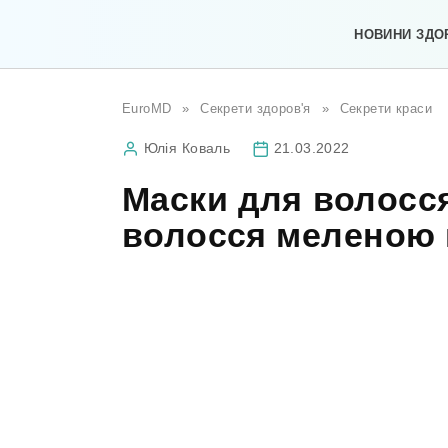
Перейти
до
НОВИНИ ЗДО
вмісту
EuroMD
»
Секрети здоров'я
»
Секрети краси
Юлія Коваль
21.03.2022
Маски для волосс
волосся меленою