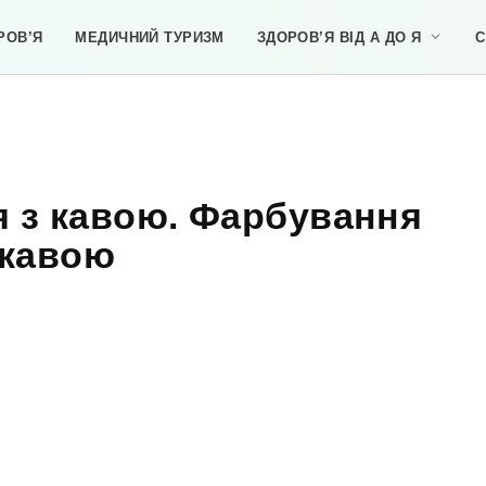
РОВ’Я
МЕДИЧНИЙ ТУРИЗМ
ЗДОРОВ’Я ВІД А ДО Я
С
я з кавою. Фарбування
 кавою