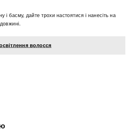
у і басму, дайте трохи настоятися і нанесіть на
 довжині.
освітлення волосся
ою