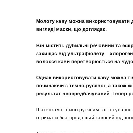
Молоту каву можна використовувати дл
вигляді маски, що доглядає.
Він містить дубильні речовини та ефір
захищає від ультрафіолету – хлороге
волосся кави перетворюється на чудо
Однак використовувати каву можна ті
починаючи з темно-русявої, а також жі
результат непередбачуваний. Тепер р
Шатенкам і темно-русявим застосування 
отримати благородніший кавовий відтінок