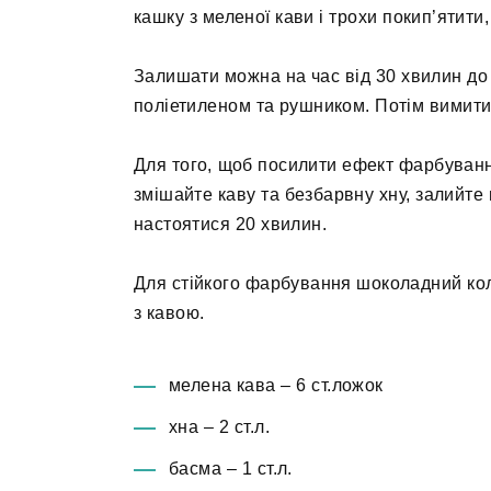
кашку з меленої кави і трохи покип’ятити
Залишати можна на час від 30 хвилин до 
поліетиленом та рушником. Потім вимит
Для того, щоб посилити ефект фарбування
змішайте каву та безбарвну хну, залийте 
настоятися 20 хвилин.
Для стійкого фарбування шоколадний кол
з кавою.
мелена кава – 6 ст.ложок
хна – 2 ст.л.
басма – 1 ст.л.