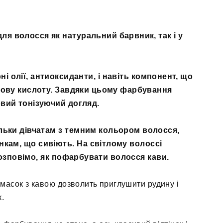
я волосся як натуральний барвник, так і у
ні олії, антиоксиданти, і навіть компонент, що
нову кислоту. Завдяки цьому фарбування
вий тонізуючий догляд.
льки дівчатам з темним кольором волосся,
нкам, що сивіють. На світлому волоссі
озповімо, як пофарбувати волосся кави.
масок з кавою дозволить приглушити рудину і
.