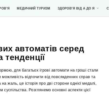
РОВ’Я
МЕДИЧНИЙ ТУРИЗМ
ЗДОРОВ’Я ВІД А ДО Я
С
вих автоматів серед
а тенденції
ормою, для багатьох ігрові автомати на гроші стали
 можливість відпочити від повсякденних справ та
на жаль, це історія про дві сторони однієї медалі,
м суспільства. Розглянемо основні аспекти цієї