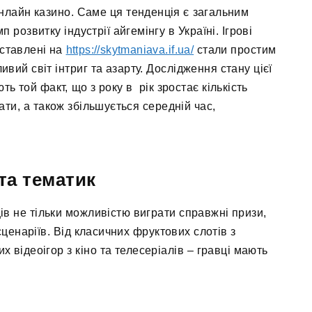
нлайн казино. Саме ця тенденція є загальним
розвитку індустрії айгемінгу в Україні. Ігрові
дставлені на
https://skytmaniava.if.ua/
стали простим
вий світ інтриг та азарту. Дослідження стану цієї
 той факт, що з року в рік зростає кількість
мати, а також збільшується середній час,
та тематик
ів не тільки можливістю виграти справжні призи,
сценаріїв. Від класичних фруктових слотів з
 відеоігор з кіно та телесеріалів – гравці мають