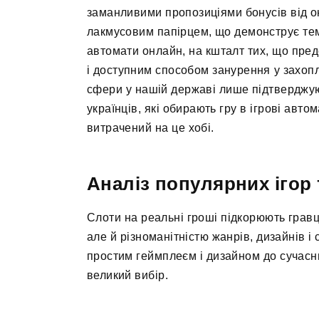
заманливими пропозиціями бонусів від о
лакмусовим папірцем, що демонструє темп 
автомати онлайн, на кшталт тих, що пре
і доступним способом занурення у захопли
сфери у нашій державі лише підтверджують
українців, які обирають гру в ігрові авто
витрачений на це хобі.
Аналіз популярних ігор 
Слоти на реальні гроші підкорюють гравц
але й різноманітністю жанрів, дизайнів і 
простим геймплеєм і дизайном до сучасних
великий вибір.