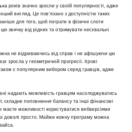
лька років значно зросли у своїй популярності, адже
інший вигляд. Це пов’язано з доступністю таких
 раніше для того, щоб пограти в фізичні слоти
 цю звичку від рідних та отримувати несхвальні
можна не відриваючись від справ і не афішуючи цю
аг зросла у геометричній прогресії. Ігрові
також є популярним вибором серед гравців, адже
гривні надають можливість гравцям насолоджуватись
, складне поповнення балансу та інші фінансові
 не маєте можливості користуватися вебверсіями
роші доволі просто. Майже кожну програму можна
вайса.