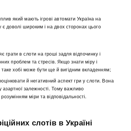
вплив який мають ігрові автомати Україна на
у є доволі широким і на двох сторонах цього
яє грати в слоти на гроші задля відпочинку і
них проблем та стресів. Якщо знати міру і
о таке хобі може бути ще й вигідним вкладенням;
ооцінювати й негативний аспект гри у слоти. Вона
у азартної залежності. Тому важливо
розумінням міри та відповідальності.
іційних слотів в Україні