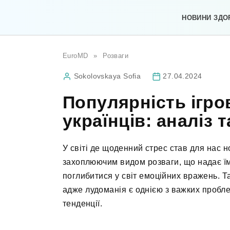
Перейти
до
НОВИНИ ЗДО
вмісту
EuroMD
»
Розваги
Sokolovskaya Sofia
27.04.2024
Популярність ігро
українців: аналіз т
У світі де щоденний стрес став для нас н
захоплюючим видом розваги, що надає їм
поглибитися у світ емоційних вражень. Та 
адже лудоманія є однією з важких пробле
тенденції.