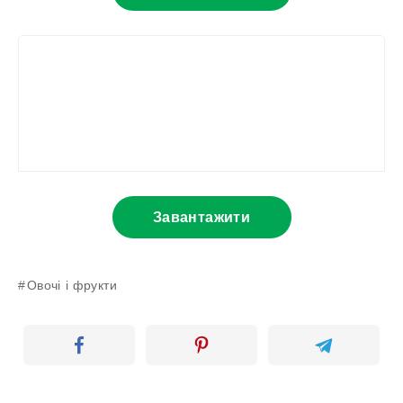
Завантажити
Овочі і фрукти