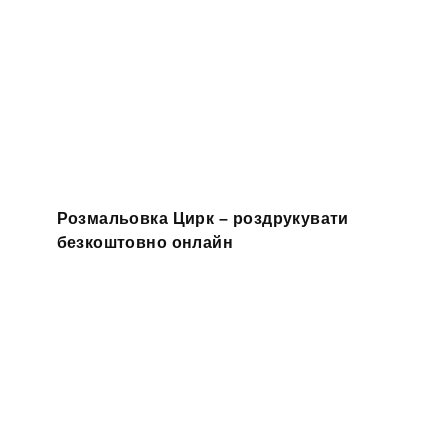
Розмальовка Цирк – роздрукувати
безкоштовно онлайн