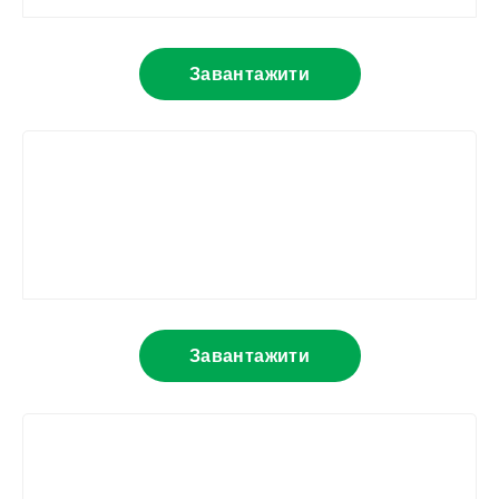
Завантажити
Завантажити