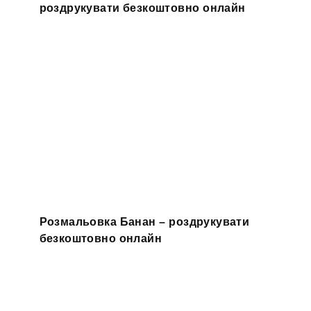
роздрукувати безкоштовно онлайн
Розмальовка Банан – роздрукувати
безкоштовно онлайн