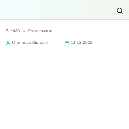
Перейти
до
вмісту
EuroMD
»
Розмальовки
Стоянова Вікторія
11.12.2022