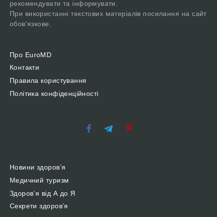
рекомендувати та інформувати.
При використанні текстових матеріалів посилання на сайт
обов'язкове.
Про EuroMD
Контакти
Правила користування
Політика конфіденційності
Новини здоров’я
Медичний туризм
Здоров’я від А до Я
Секрети здоров’я