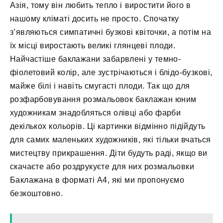
Азія, тому він любить тепло і виростити його в
нашому кліматі досить не просто. Спочатку
з’являються симпатичні бузкові квіточки, а потім на
їх місці виростають великі глянцеві плоди.
Найчастіше баклажани забарвлені у темно-
фіолетовий колір, але зустрічаються і блідо-бузкові,
майже білі і навіть смугасті плоди. Так що для
розфарбовування розмальовок баклажан юним
художникам знадобляться олівці або фарби
декількох кольорів. Ці картинки відмінно підійдуть
для самих маленьких художників, які тільки вчаться
мистецтву прикрашення. Діти будуть раді, якщо ви
скачаєте або роздрукуєте для них розмальовки
Баклажана в форматі А4, які ми пропонуємо
безкоштовно.