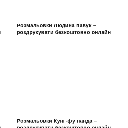
Розмальовки Людина павук –
н
роздрукувати безкоштовно онлайн
Розмальовки Кунг-фу панда –
н
роздрукувати безкоштовно онлайн