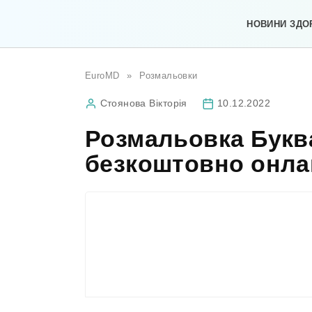
Перейти
до
НОВИНИ ЗДО
вмісту
EuroMD
»
Розмальовки
Стоянова Вікторія
10.12.2022
Розмальовка Буква
безкоштовно онла