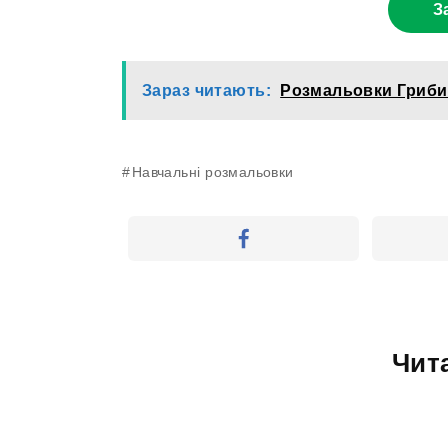
З
Зараз читають:
Розмальовки Гриби
Навчальні розмальовки
Чит