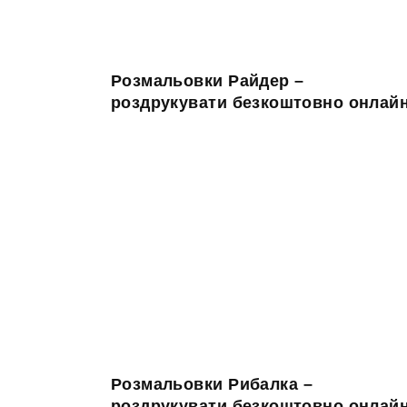
Розмальовки Райдер –
роздрукувати безкоштовно онлай
Розмальовки Рибалка –
роздрукувати безкоштовно онлай