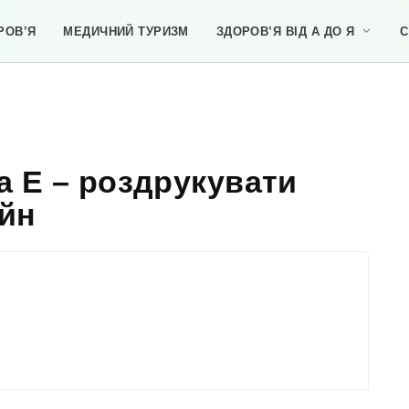
РОВ’Я
МЕДИЧНИЙ ТУРИЗМ
ЗДОРОВ’Я ВІД А ДО Я
С
 Е – роздрукувати
йн