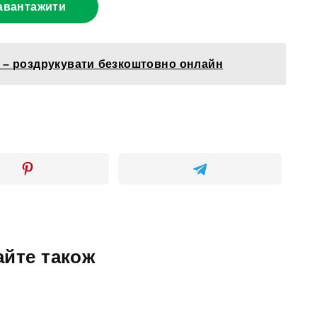
авантажити
 – роздрукувати безкоштовно онлайн
айте також