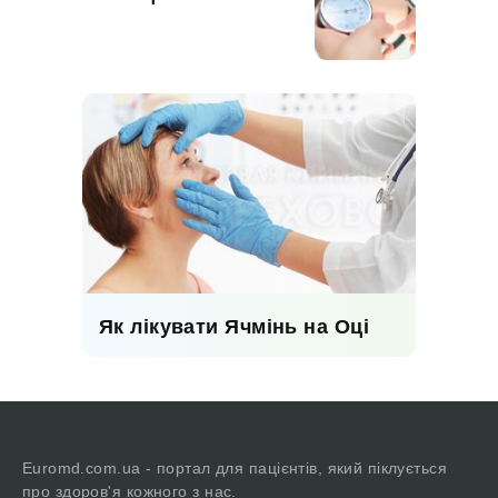
Як лікувати Ячмінь на Оці
Euromd.com.ua - портал для пацієнтів, який піклується
про здоров'я кожного з нас.