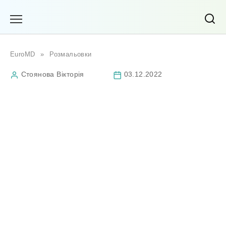
Перейти
до
вмісту
EuroMD
»
Розмальовки
Стоянова Вікторія
03.12.2022