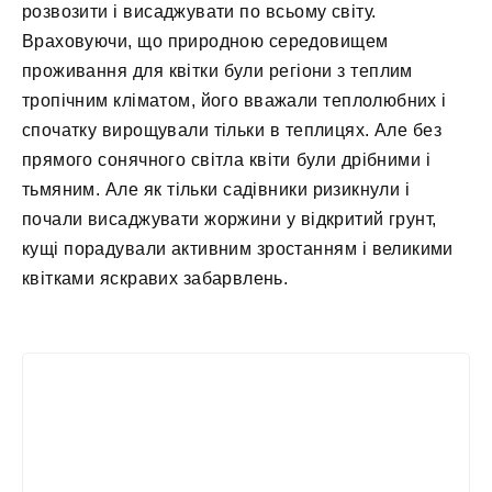
розвозити і висаджувати по всьому світу.
Враховуючи, що природною середовищем
проживання для квітки були регіони з теплим
тропічним кліматом, його вважали теплолюбних і
спочатку вирощували тільки в теплицях. Але без
прямого сонячного світла квіти були дрібними і
тьмяним. Але як тільки садівники ризикнули і
почали висаджувати жоржини у відкритий грунт,
кущі порадували активним зростанням і великими
квітками яскравих забарвлень.