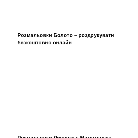
Розмальовки Болото – роздрукувати
безкоштовно онлайн
Розмальовки Лисичка з Мимимишек –