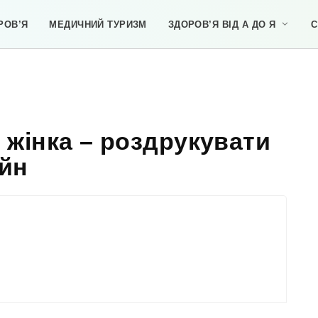
РОВ’Я
МЕДИЧНИЙ ТУРИЗМ
ЗДОРОВ’Я ВІД А ДО Я
С
жінка – роздрукувати
йн