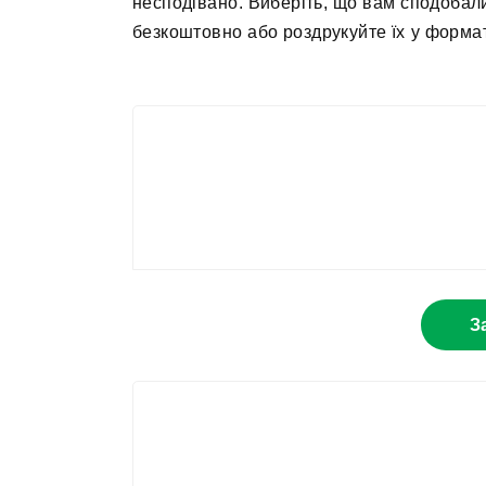
несподівано. Виберіть, що вам сподобал
безкоштовно або роздрукуйте їх у формат
З