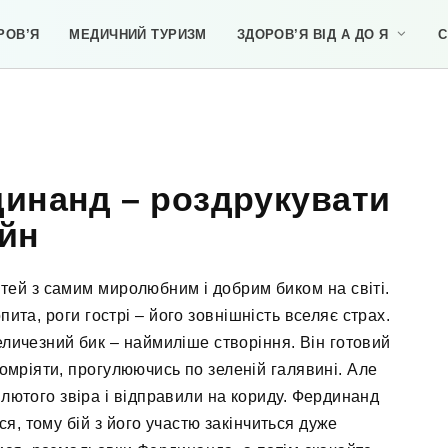
РОВ’Я
МЕДИЧНИЙ ТУРИЗМ
ЗДОРОВ’Я ВІД А ДО Я
С
инанд – роздрукувати
йн
ей з самим миролюбним і добрим биком на світі.
опита, роги гострі – його зовнішність вселяє страх.
личезний бик – наймиліше створіння. Він готовий
помріяти, прогулюючись по зеленій галявині. Але
лютого звіра і відправили на кориду. Фердинанд
ся, тому бій з його участю закінчиться дуже