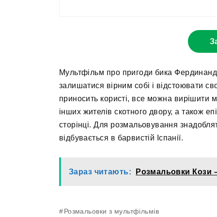
З
Мультфільм про пригоди бика Фердинанда
залишатися вірним собі і відстоювати св
приносить користі, все можна вирішити
інших жителів скотного двору, а також еп
сторінці. Для розмальовування знадоблят
відбувається в барвистій Іспанії.
Зараз читають:
Розмальовки Кози 
Розмальовки з мультфільмів