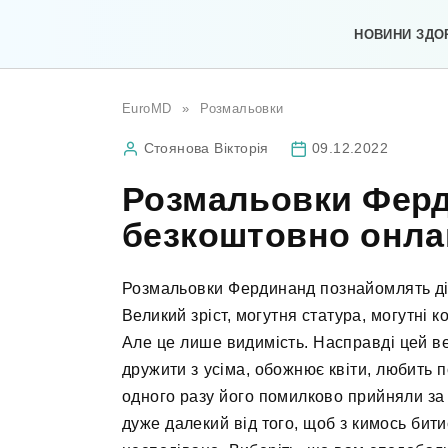
Перейти
до
НОВИНИ ЗДО
вмісту
EuroMD
»
Розмальовки
Стоянова Вікторія
09.12.2022
Розмальовки Ферд
безкоштовно онла
Розмальовки Фердинанд познайомлять діт
Великий зріст, могутня статура, могутні к
Але це лише видимість. Насправді цей ве
дружити з усіма, обожнює квіти, любить 
одного разу його помилково прийняли за 
дуже далекий від того, щоб з кимось бити