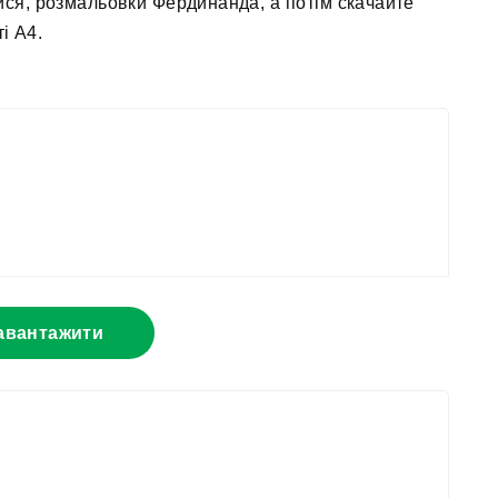
ися, розмальовки Фердинанда, а потім скачайте
і А4.
авантажити