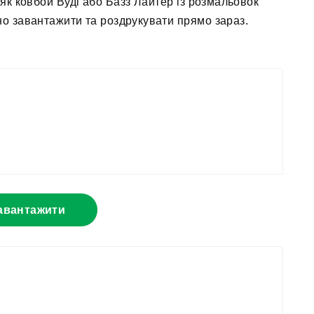
 як ковбой Вуді або Базз Лайтер із розмальовок
вно завантажити та роздрукувати прямо зараз.
авантажити