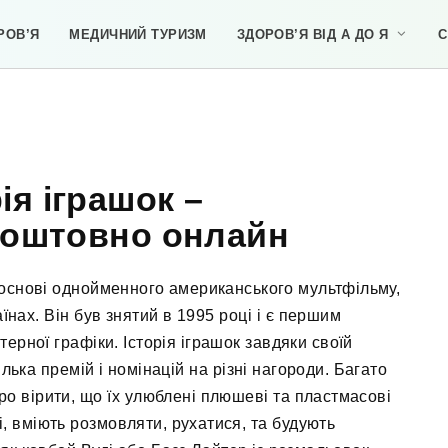
РОВ’Я
МЕДИЧНИЙ ТУРИЗМ
ЗДОРОВ’Я ВІД А ДО Я
С
ія іграшок –
коштовно онлайн
 основі однойменного американського мультфільму,
їнах. Він був знятий в 1995 році і є першим
ерної графіки. Історія іграшок завдяки своїй
лька премій і номінацій на різні нагороди. Багато
ро вірити, що їх улюблені плюшеві та пластмасові
і, вміють розмовляти, рухатися, та будують