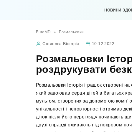
Перейти
до
НОВИНИ ЗДО
вмісту
EuroMD
»
Розмальовки
Стоянова Вікторія
10.12.2022
Розмальовки Істор
роздрукувати без
Розмальовки Історія іграшок створені на
який завоював серця дітей в багатьох кра
мультом, створених за допомогою комп’ют
унікальності і неповторності отримав декі
діток після його перегляду починають щи
друзі справді оживають під покровом ноч