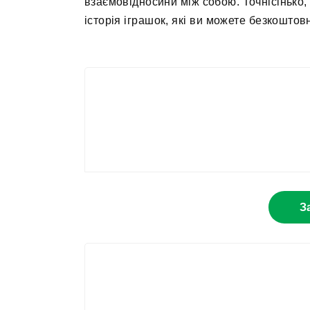
взаємовідносини між собою. Точнісінько,
історія іграшок, які ви можете безкошто
З