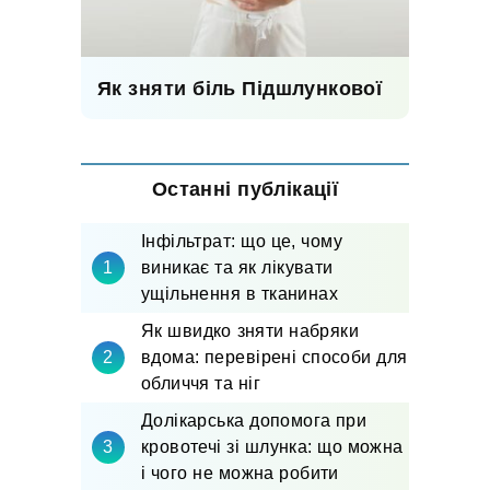
Як зняти біль Підшлункової
Останні публікації
Інфільтрат: що це, чому
виникає та як лікувати
ущільнення в тканинах
Як швидко зняти набряки
вдома: перевірені способи для
обличчя та ніг
Долікарська допомога при
кровотечі зі шлунка: що можна
і чого не можна робити