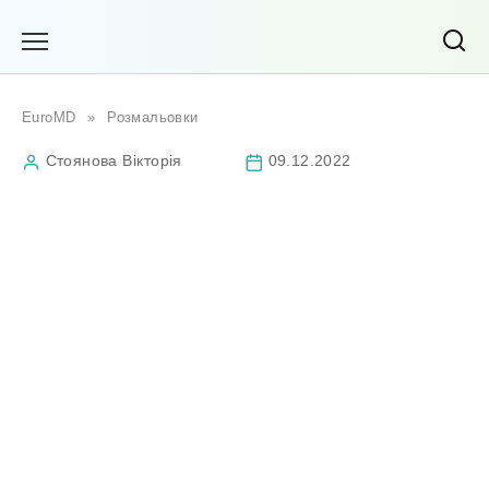
Перейти
до
вмісту
EuroMD
»
Розмальовки
Стоянова Вікторія
09.12.2022