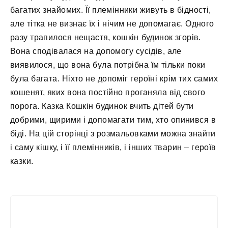
багатих знайомих. Її племінники живуть в бідності,
але тітка не визнає їх і нічим не допомагає. Одного
разу трапилося нещастя, кошкін будинок згорів.
Вона сподівалася на допомогу сусідів, але
виявилося, що вона була потрібна їм тільки поки
була багата. Ніхто не допоміг героїні крім тих самих
кошенят, яких вона постійно проганяла від свого
порога. Казка Кошкін будинок вчить дітей бути
добрими, щирими і допомагати тим, хто опинився в
біді. На цій сторінці з розмальовками можна знайти
і саму кішку, і її племінників, і інших тварин – героїв
казки.