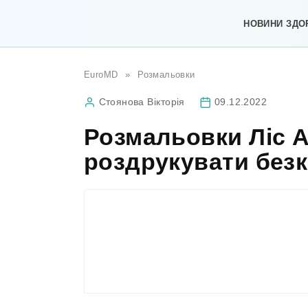
Перейти
до
НОВИНИ ЗДО
вмісту
EuroMD
»
Розмальовки
Стоянова Вікторія
09.12.2022
Розмальовки Ліс А
роздрукувати без