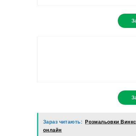
З
З
Зараз читають:
Розмальовки Винкс 
онлайн