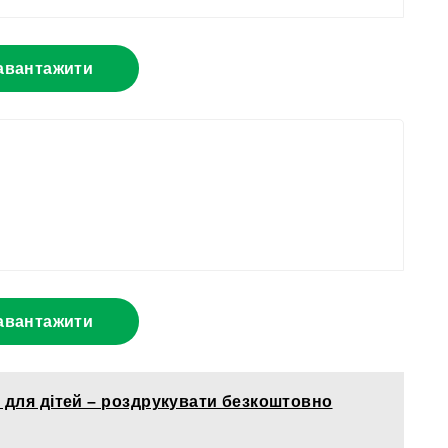
авантажити
авантажити
для дітей – роздрукувати безкоштовно