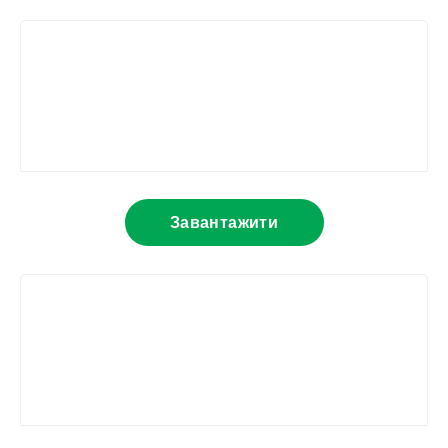
Завантажити