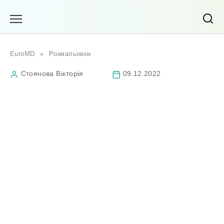
Перейти
до
вмісту
EuroMD
»
Розмальовки
Стоянова Вікторія
09.12.2022