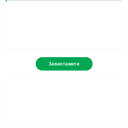
Завантажити