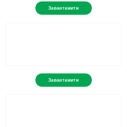
Завантажити
Завантажити