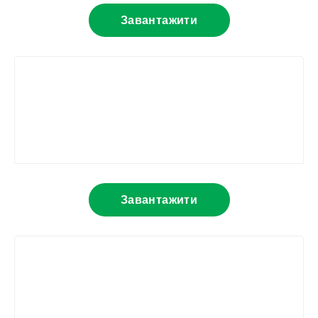
Завантажити
Завантажити