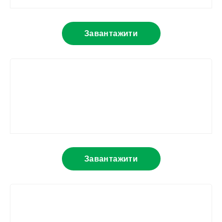
Завантажити
Завантажити