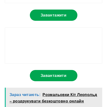
Завантажити
Завантажити
Зараз читають:
Розмальовки Кіт Леопольд
– роздрукувати безкоштовно онлайн