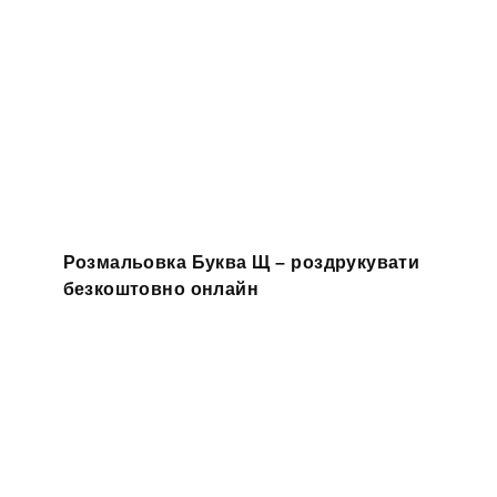
Розмальовка Буква Щ – роздрукувати
безкоштовно онлайн