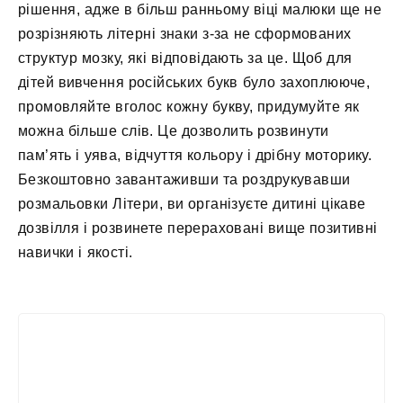
рішення, адже в більш ранньому віці малюки ще не
розрізняють літерні знаки з-за не сформованих
структур мозку, які відповідають за це. Щоб для
дітей вивчення російських букв було захоплююче,
промовляйте вголос кожну букву, придумуйте як
можна більше слів. Це дозволить розвинути
пам’ять і уява, відчуття кольору і дрібну моторику.
Безкоштовно завантаживши та роздрукувавши
розмальовки Літери, ви організуєте дитині цікаве
дозвілля і розвинете перераховані вище позитивні
навички і якості.