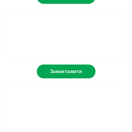
Завантажити