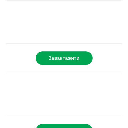
Завантажити