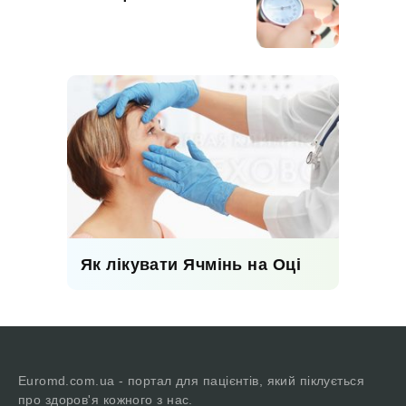
Як лікувати Ячмінь на Оці
Euromd.com.ua - портал для пацієнтів, який піклується
про здоров'я кожного з нас.