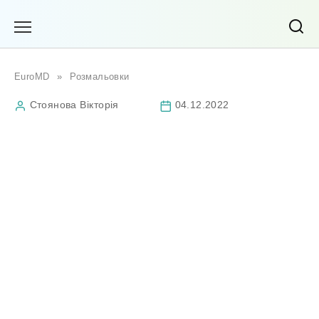
Перейти
до
вмісту
EuroMD
»
Розмальовки
Стоянова Вікторія
04.12.2022