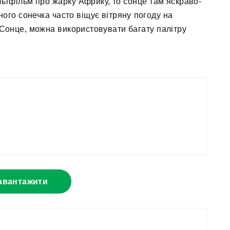
ьтфільм про жарку Африку, то сонце там яскраво-
ного сонечка часто віщує вітряну погоду на
Сонце, можна використовувати багату палітру
авантажити