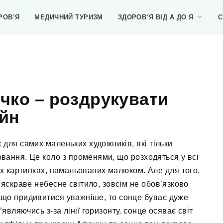
РОВ’Я
МЕДИЧНИЙ ТУРИЗМ
ЗДОРОВ’Я ВІД А ДО Я
С
чко – роздрукувати
йн
 для самих маленьких художників, які тільки
ання. Це коло з променями, що розходяться у всі
их картинках, намальованих малюком. Але для того,
яскраве небесне світило, зовсім не обов’язково
що придивитися уважніше, то сонце буває дуже
’являючись з-за лінії горизонту, сонце осяває світ