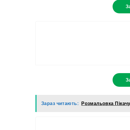
З
З
Зараз читають:
Розмальовка Пікач