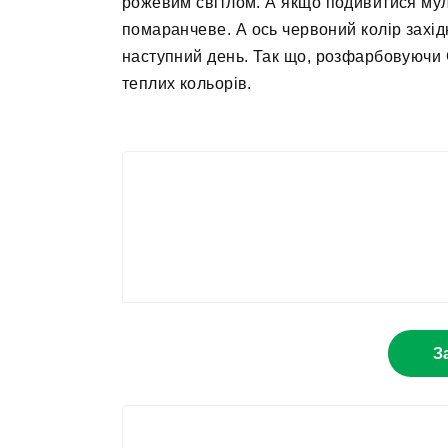
рожевим світлом. А якщо подивитися мул
помаранчеве. А ось червоний колір захід
наступний день. Так що, розфарбовуючи 
теплих кольорів.
З