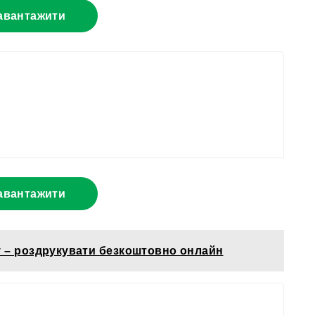
авантажити
авантажити
у – роздрукувати безкоштовно онлайн