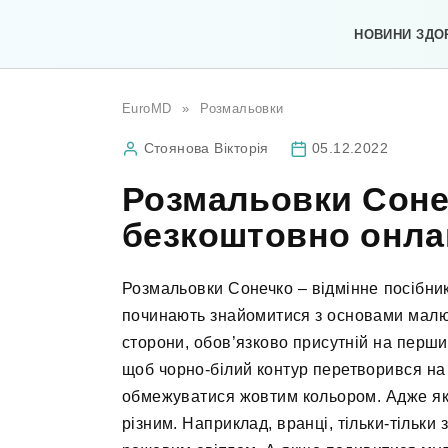
Перейти
до
НОВИНИ ЗДО
вмісту
EuroMD
»
Розмальовки
Стоянова Вікторія
05.12.2022
Розмальовки Соне
безкоштовно онла
Розмальовки Сонечко – відмінне посібник
починають знайомитися з основами малюв
сторони, обов’язково присутній на перш
щоб чорно-білий контур перетворився на 
обмежуватися жовтим кольором. Адже як
різним. Наприклад, вранці, тільки-тільки з