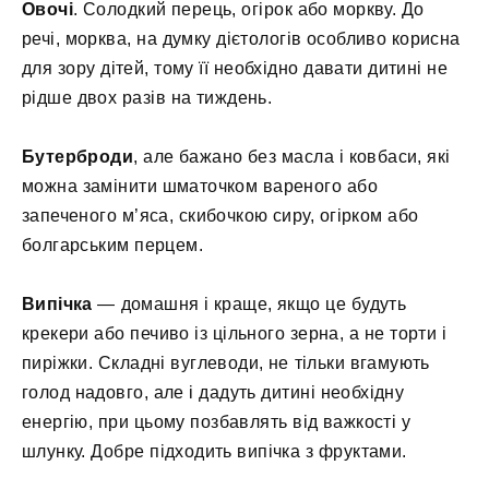
Овочі
. Солодкий перець, огірок або моркву. До
речі, морква, на думку дієтологів особливо корисна
для зору дітей, тому її необхідно давати дитині не
рідше двох разів на тиждень.
Бутерброди
, але бажано без масла і ковбаси, які
можна замінити шматочком вареного або
запеченого м’яса, скибочкою сиру, огірком або
болгарським перцем.
Випічка
— домашня і краще, якщо це будуть
крекери або печиво із цільного зерна, а не торти і
пиріжки. Складні вуглеводи, не тільки вгамують
голод надовго, але і дадуть дитині необхідну
енергію, при цьому позбавлять від важкості у
шлунку. Добре підходить випічка з фруктами.