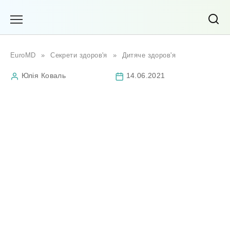
Перейти
до
вмісту
EuroMD
»
Секрети здоров'я
»
Дитяче здоров'я
Юлія Коваль
14.06.2021