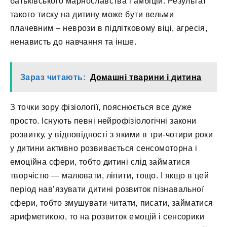
батьківського марнославства і амбіцій. Результат
такого тиску на дитину може бути вельми
плачевним – неврози в підлітковому віці, агресія,
ненависть до навчання та інше.
Зараз читають:
Домашні тварини і дитина
З точки зору фізіології, пояснюється все дуже
просто. Існують певні нейрофізіологічні закони
розвитку, у відповідності з якими в три-чотири роки
у дитини активно розвивається сенсомоторна і
емоційна сфери, тобто дитині слід займатися
творчістю — малювати, ліпити, тощо. І якщо в цей
період нав’язувати дитині розвиток пізнавальної
сфери, тобто змушувати читати, писати, займатися
арифметикою, то на розвиток емоцій і сенсорики