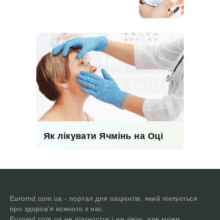
Як лікувати Ячмінь на Оці
Euromd.com.ua - портал для пацієнтів, який піклується
про здоров'я кожного з нас.
Euromd.com.ua не діагностує і не лікує, але може