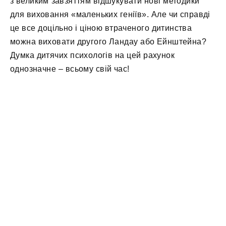
з великим завзяттям відшукувати нові методики
для виховання «маленьких геніїв». Але чи справді
це все доцільно і ціною втраченого дитинства
можна виховати другого Ландау або Ейнштейна?
Думка дитячих психологів на цей рахунок
однозначне – всьому свій час!