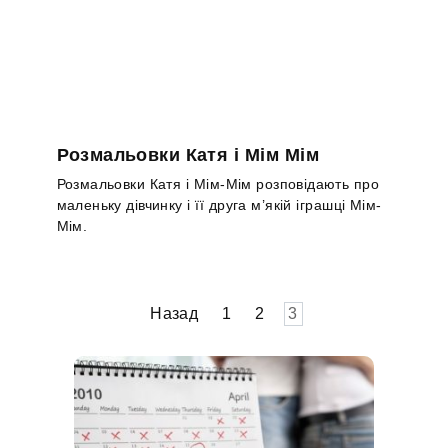
Розмальовки Катя і Мім Мім
Розмальовки Катя і Мім-Мім розповідають про
маленьку дівчинку і її друга м’якій іграшці Мім-
Мім.
Пагінація
Назад
1
2
3
записів