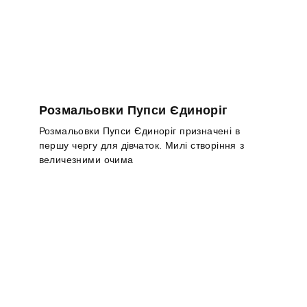
Розмальовки Пупси Єдиноріг
Розмальовки Пупси Єдиноріг призначені в
першу чергу для дівчаток. Милі створіння з
величезними очима