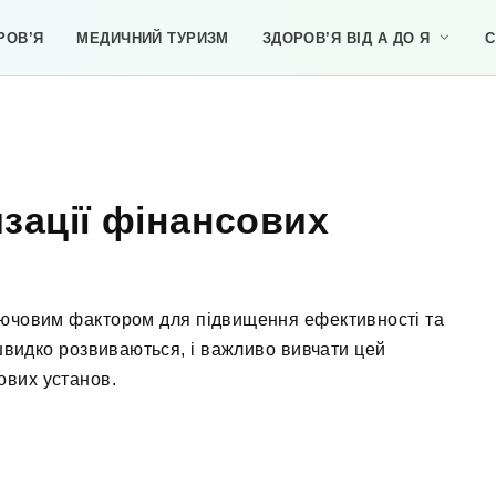
РОВ’Я
МЕДИЧНИЙ ТУРИЗМ
ЗДОРОВ’Я ВІД А ДО Я
С
зації фінансових
ключовим фактором для підвищення ефективності та
 швидко розвиваються, і важливо вивчати цей
ових установ.