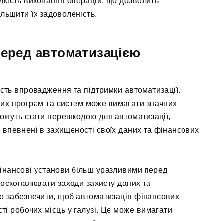
дкість виконання операцій, що дозволить
ільшити їх задоволеність.
перед автоматизацією
ість впровадження та підтримки автоматизації.
их програм та систем може вимагати значних
можуть стати перешкодою для автоматизації,
и впевнені в захищеності своїх даних та фінансових
інансові установи більш уразливими перед
досконалювати заходи захисту даних та
во забезпечити, щоб автоматизація фінансових
ті робочих місць у галузі. Це може вимагати