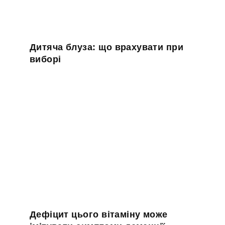
:
Дитяча блуза: що врахувати при
виборі
Дефіцит цього вітаміну може