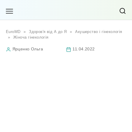
Перейти
до
вмісту
EuroMD
»
Здоров'я від А до Я
»
Акушерство і гінекологія
»
Жіноча гінекологія
Ярценко Ольга
11.04.2022