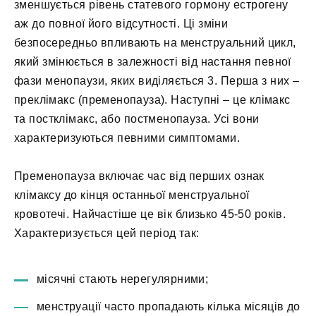
зменшується рівень статевого гормону естрогену
аж до повної його відсутності. Ці зміни
безпосередньо впливають на менструальний цикл,
який змінюється в залежності від настання певної
фази менопаузи, яких виділяється 3. Перша з них –
преклімакс (пременопауза). Наступні – це клімакс
та постклімакс, або постменопауза. Усі вони
характеризуються певними симптомами.
Пременопауза включає час від перших ознак
клімаксу до кінця останньої менструальної
кровотечі. Найчастіше це вік близько 45-50 років.
Характеризується цей період так:
місячні стають нерегулярними;
менструації часто пропадають кілька місяців до