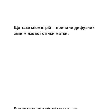
Що таке міометрій – причини дифузних
змін м'язової стінки матки.
Кровотеча при міомі матки – як