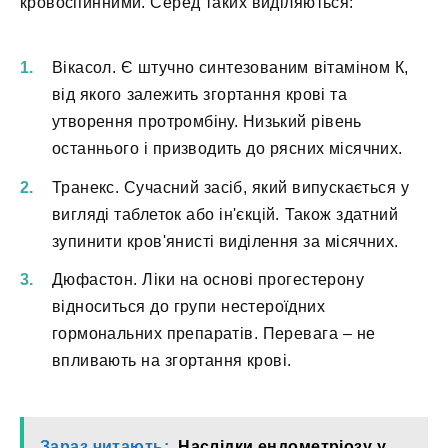
кровоспинними. Серед таких виділяються:
Вікасол. Є штучно синтезованим вітаміном К,
від якого залежить згортання крові та
утворення протромбіну. Низький рівень
останнього і призводить до рясних місячних.
Транекс. Сучасний засіб, який випускається у
вигляді таблеток або ін'єкцій. Також здатний
зупинити кров'янисті виділення за місячних.
Дюфастон. Ліки на основі прогестерону
відноситься до групи нестероїдних
гормональних препаратів. Перевага – не
впливають на згортання крові.
Зараз читають:
Наслідки ендометріозу у