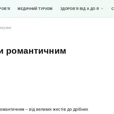
РОВ’Я
МЕДИЧНИЙ ТУРИЗМ
ЗДОРОВ’Я ВІД А ДО Я
С
тосунки
ти романтичним
романтичним – від великих жестів до дрібних