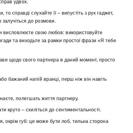
справ удвох.
 то справді слухайте її – випустіть з рук гаджет,
ю залучіться до розмови.
к ви висловлюєте свою любов: використовуйте
гади та виходьте за рамки простої фрази «Я тебе
каве щодо свого партнера в даний момент, просто
або бажаний напій вранці, перш ніж він навіть
и знаєте, полегшать життя партнеру.
и круто – схиліться до сентиментальності.
я, окрім губ: це може бути лоб, тильна сторона