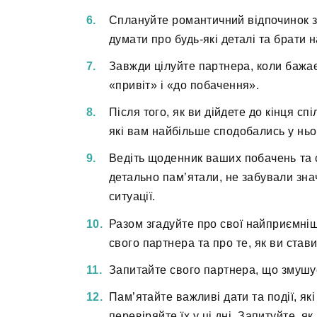
Сплануйте романтичний відпочинок з
думати про будь-які деталі та брати
Завжди цілуйте партнера, коли бажає
«привіт» і «до побачення».
Після того, як ви дійдете до кінця сп
які вам найбільше сподобались у ньо
Ведіть щоденник ваших побачень та с
детально пам’ятали, не забували знач
ситуації.
Разом згадуйте про свої найприємніші
свого партнера та про те, як ви став
Запитайте свого партнера, що змушує 
Пам’ятайте важливі дати та події, як
перевіряйте їх у ці дні. Запитуйте, як