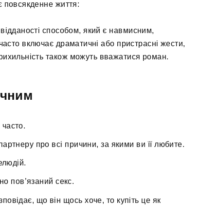
є повсякденне життя:
відданості способом, який є навмисним,
часто включає драматичні або пристрасні жести,
прихильність також можуть вважатися роман.
ичним
 часто.
артнеру про всі причини, за якими ви її любите.
елюдій.
но пов’язаний секс.
повідає, що він щось хоче, то купіть це як