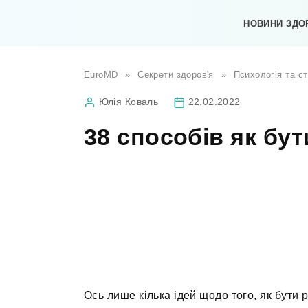
Перейти
до
НОВИНИ ЗДО
вмісту
EuroMD
»
Секрети здоров'я
»
Психологія та с
Юлія Коваль
22.02.2022
38 способів як бу
Ось лише кілька ідей щодо того, як бути 