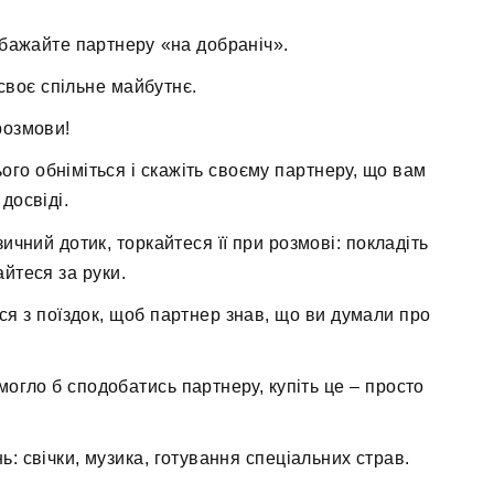
бажайте партнеру «на добраніч».
своє спільне майбутнє.
розмови!
ього обніміться і скажіть своєму партнеру, що вам
досвіді.
чний дотик, торкайтеся її при розмові: покладіть
айтеся за руки.
ся з поїздок, щоб партнер знав, що ви думали про
могло б сподобатись партнеру, купіть це – просто
ь: свічки, музика, готування спеціальних страв.