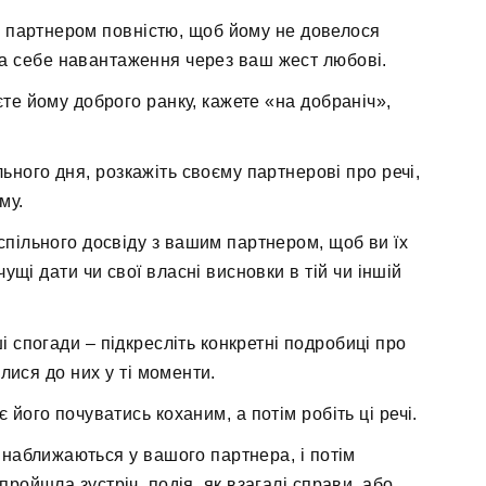
 партнером повністю, щоб йому не довелося
 на себе навантаження через ваш жест любові.
те йому доброго ранку, кажете «на добраніч»,
ільного дня, розкажіть своєму партнерові про речі,
му.
пільного досвіду з вашим партнером, щоб ви їх
ущі дати чи свої власні висновки в тій чи іншій
 спогади – підкресліть конкретні подробиці про
илися до них у ті моменти.
його почуватись коханим, а потім робіть ці речі.
і наближаються у вашого партнера, і потім
 пройшла зустріч, подія, як взагалі справи, або