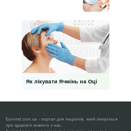
Як лікувати Ячмінь на Оці
Euromd.com.ua - портал для пацієнтів, який піклується
про здоров'я кожного з нас.