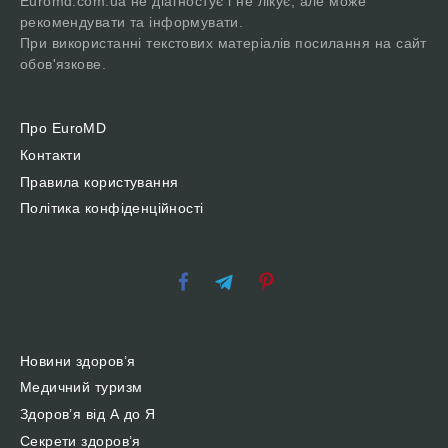
Euromd.com.ua не діагностує і не лікує, але може
рекомендувати та інформувати.
При використанні текстових матеріалів посилання на сайт
обов'язкове.
Про EuroMD
Контакти
Правила користування
Політика конфіденційності
Новини здоров’я
Медичний туризм
Здоров’я від А до Я
Секрети здоров’я