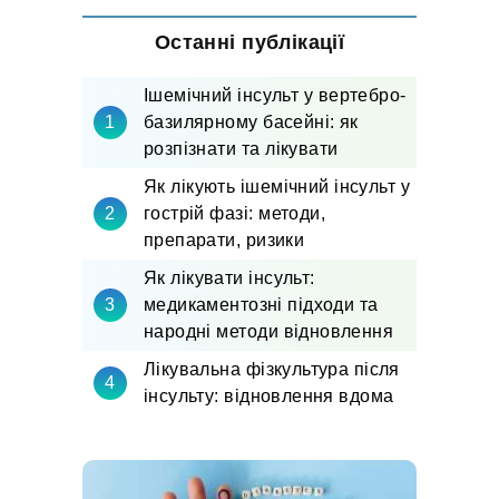
Останні публікації
Ішемічний інсульт у вертебро-
базилярному басейні: як
розпізнати та лікувати
Як лікують ішемічний інсульт у
гострій фазі: методи,
препарати, ризики
Як лікувати інсульт:
медикаментозні підходи та
народні методи відновлення
Лікувальна фізкультура після
інсульту: відновлення вдома