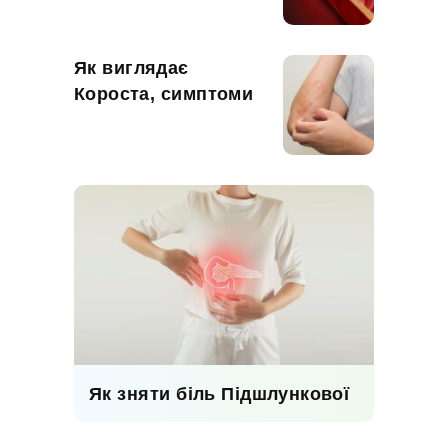
Як виглядає
Короста, симптоми
Як зняти біль Підшлункової