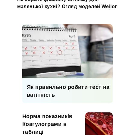
маленької кухні? Огляд моделей Weilor
Як правильно робити тест на
вагітність
Норма показників
Коагулограми в
таблиці