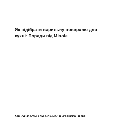
Як підібрати варильну поверхню для
кухні: Поради від Minola
Як обрати ідеальну витяжку для