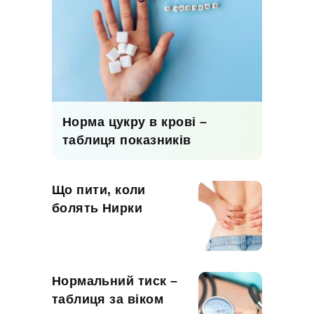
Норма цукру в крові –
таблиця показників
Що пити, коли
болять Нирки
Нормальний тиск –
таблиця за віком