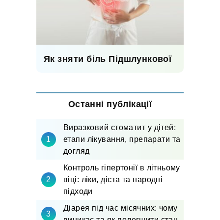
Як зняти біль Підшлункової
Останні публікації
Виразковий стоматит у дітей:
етапи лікування, препарати та
догляд
Контроль гіпертонії в літньому
віці: ліки, дієта та народні
підходи
Діарея під час місячних: чому
виникає та як полегшити стан