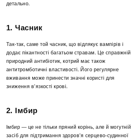
детально.
1. Часник
Так-так, саме той часник, що відлякує вампірів і
додає пікантності багатьом стравам. Це справжній
природний антибіотик, котрий має також
антитромботичні властивості. Його регулярне
вживання може принести значні користі для
зниження в’язкості крові.
2. Імбир
Імбир — це не тільки пряний корінь, але й могутній
засіб для підтримання здоров’я серцево-судинної