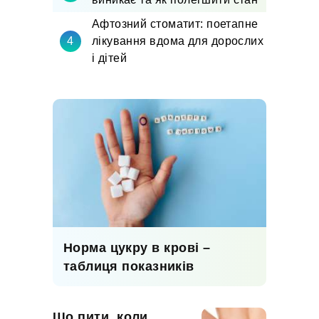
Афтозний стоматит: поетапне
лікування вдома для дорослих
і дітей
Норма цукру в крові –
таблиця показників
Що пити, коли