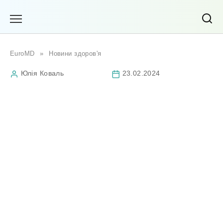
Перейти
до
вмісту
EuroMD
»
Новини здоров'я
Юлія Коваль
23.02.2024