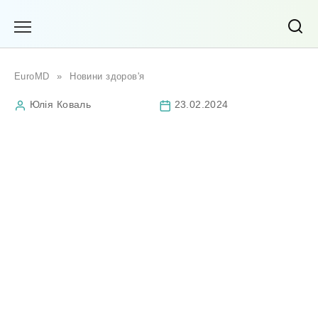
Перейти
до
вмісту
EuroMD
»
Новини здоров'я
Юлія Коваль
23.02.2024