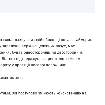
озвивається у слизовій оболонці носа, є гайморит.
му запаленні верхньощелепних пазух, має
ження, буває одностороннім чи двостороннім.
. Діагноз підтверджується рентгенологічним
ориту у проекції носової порожнини.
 симптомами:
тами, які поступово змінюють консистенцію на