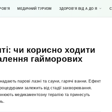
РОВ’Я
МЕДИЧНИЙ ТУРИЗМ
ЗДОРОВ’Я ВІД А ДО Я
С
ті: чи корисно ходити
палення гайморових
адають парові лазні та сауни, гарячі ванни. Ефект
процедурами залежить від стадії захворювання.
внюють медикаментозну терапію та принесуть
нь.