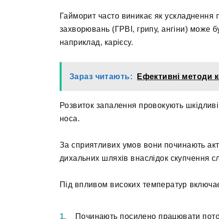
Гайморит часто виникає як ускладнення п
захворювань (ГРВІ, грипу, ангіни) може б
наприклад, карієсу.
Зараз читають:
Ефективні методи к
Розвиток запалення провокують шкідливі 
носа.
За сприятливих умов вони починають ак
дихальних шляхів внаслідок скупчення сл
Під впливом високих температур включає
Починають посилено працювати потов