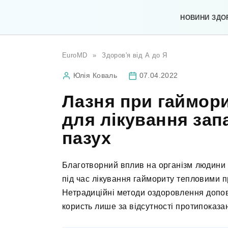
Перейти
до
НОВИНИ ЗДО
вмісту
EuroMD
»
Здоров'я від А до Я
Юлія Коваль
07.04.2022
Лазня при гаймори
для лікування за
пазух
Благотворний вплив на організм людини н
під час лікування гаймориту тепловими 
Нетрадиційні методи оздоровлення допо
користь лише за відсутності протипоказа