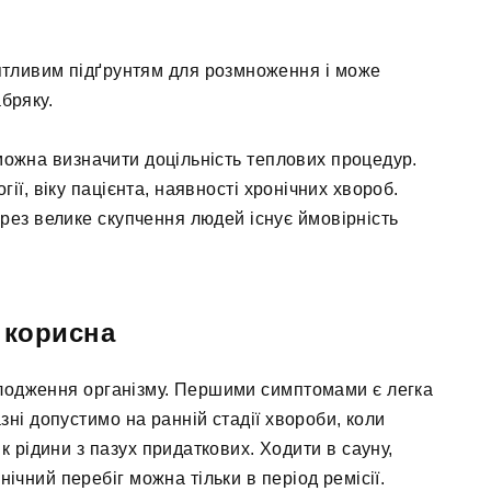
ятливим підґрунтям для розмноження і може
бряку.
 можна визначити доцільність теплових процедур.
гії, віку пацієнта, наявності хронічних хвороб.
рез велике скупчення людей існує ймовірність
 корисна
олодження організму. Першими симптомами є легка
зні допустимо на ранній стадії хвороби, коли
к рідини з пазух придаткових. Ходити в сауну,
ічний перебіг можна тільки в період ремісії.