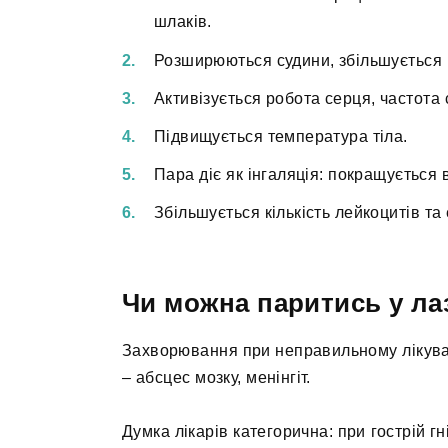
шлаків.
Розширюються судини, збільшується п
Активізується робота серця, частота
Підвищується температура тіла.
Пара діє як інгаляція: покращується 
Збільшується кількість лейкоцитів та
Чи можна паритись у ла
Захворювання при неправильному лікуван
– абсцес мозку, менінгіт.
Думка лікарів категорична: при гострій г