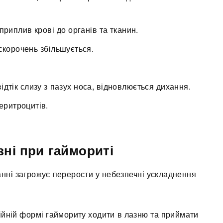
риплив крові до органів та тканин.
 скорочень збільшується.
відтік слизу з пазух носа, відновлюється дихання.
 еритроцитів.
зні при гаймориті
ні загрожує перерости у небезпечні ускладнення
нійній формі гаймориту ходити в лазню та приймати