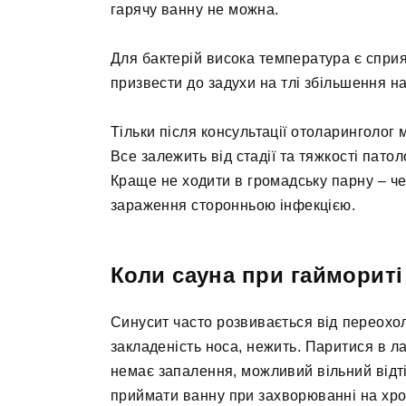
гарячу ванну не можна.
Для бактерій висока температура є спри
призвести до задухи на тлі збільшення на
Тільки після консультації отоларинголог
Все залежить від стадії та тяжкості патоло
Краще не ходити в громадську парну – че
зараження сторонньою інфекцією.
Коли сауна при гаймориті
Синусит часто розвивається від переох
закладеність носа, нежить. Паритися в ла
немає запалення, можливий вільний відті
приймати ванну при захворюванні на хрон