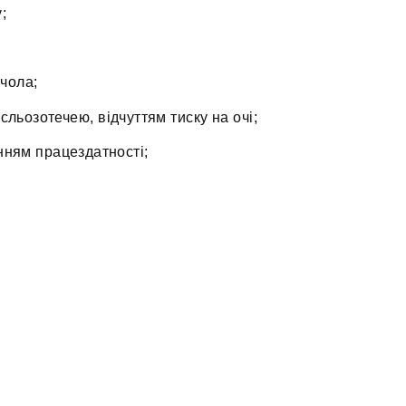
;
;
 чола;
сльозотечею, відчуттям тиску на очі;
ням працездатності;