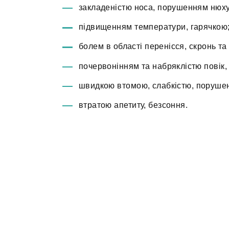
закладеністю носа, порушенням нюху
підвищенням температури, гарячкою
болем в області перенісся, скронь та
почервонінням та набряклістю повік, 
швидкою втомою, слабкістю, порушен
втратою апетиту, безсоння.