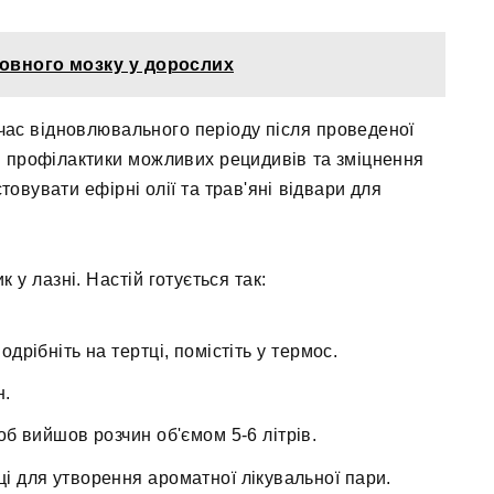
овного мозку у дорослих
 час відновлювального періоду після проведеної
 профілактики можливих рецидивів та зміцнення
овувати ефірні олії та трав'яні відвари для
у лазні. Настій готується так:
дрібніть на тертці, помістіть у термос.
н.
об вийшов розчин об'ємом 5-6 літрів.
і для утворення ароматної лікувальної пари.