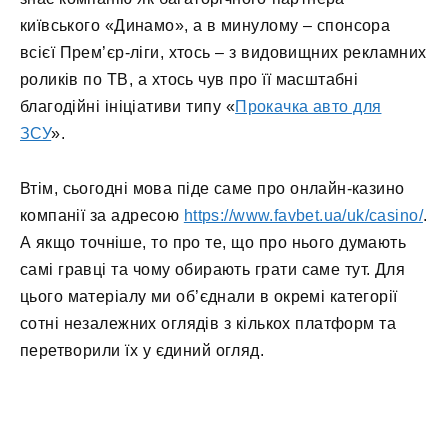
київського «Динамо», а в минулому – спонсора
всієї Прем’єр-ліги, хтось – з видовищних рекламних
роликів по ТВ, а хтось чув про її масштабні
благодійні ініціативи типу «
Прокачка авто для
ЗСУ
».
Втім, сьогодні мова піде саме про онлайн-казино
компанії за адресою
https://www.favbet.ua/uk/casino/
.
А якщо точніше, то про те, що про нього думають
самі гравці та чому обирають грати саме тут. Для
цього матеріалу ми об’єднали в окремі категорії
сотні незалежних оглядів з кількох платформ та
перетворили їх у єдиний огляд.