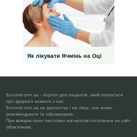
Як лікувати Ячмінь на Оці
Euromd.com.ua - портал для пацієнтів, який піклується
про здоров'я кожного з нас.
Euromd.com.ua не діагностує і не лікує, але може
рекомендувати та інформувати.
При використанні текстових матеріалів посилання на сайт
обов'язкове.