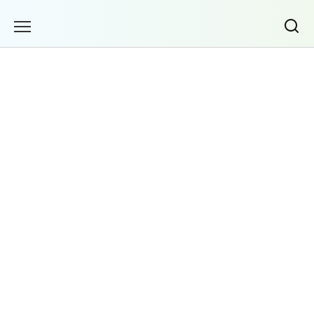
Перейти
до
вмісту