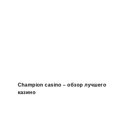
Champion casino – обзор лучшего
казино