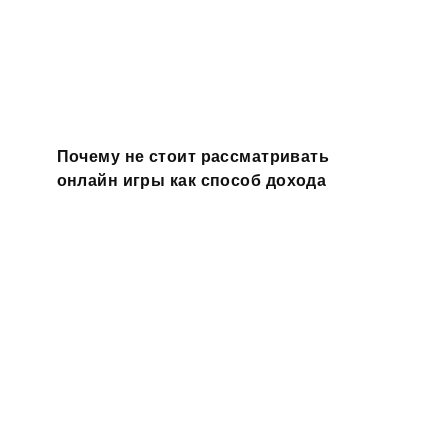
Почему не стоит рассматривать
онлайн игры как способ дохода