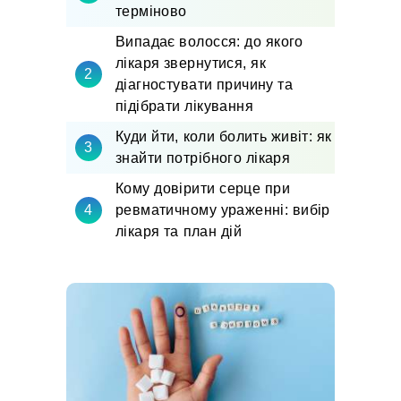
терміново
Випадає волосся: до якого
лікаря звернутися, як
діагностувати причину та
підібрати лікування
Куди йти, коли болить живіт: як
знайти потрібного лікаря
Кому довірити серце при
ревматичному ураженні: вибір
лікаря та план дій