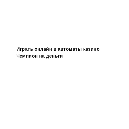
Играть онлайн в автоматы казино
Чемпион на деньги