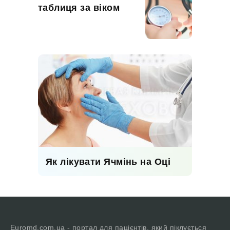
таблиця за віком
Як лікувати Ячмінь на Оці
Euromd.com.ua - портал для пацієнтів, який піклується