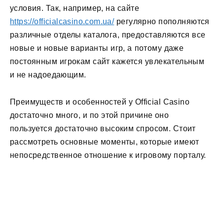
условия. Так, например, на сайте
https://officialcasino.com.ua/
регулярно пополняются
различные отделы каталога, предоставляются все
новые и новые варианты игр, а потому даже
постоянным игрокам сайт кажется увлекательным
и не надоедающим.
Преимуществ и особенностей у Official Casino
достаточно много, и по этой причине оно
пользуется достаточно высоким спросом. Стоит
рассмотреть основные моменты, которые имеют
непосредственное отношение к игровому порталу.