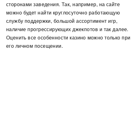
сторонами заведения. Так, например, на сайте
можно будет найти круглосуточно работающую
службу поддержки, большой ассортимент игр,
наличие прогрессирующих джекпотов и так далее.
Оценить все особенности казино можно только при
его личном посещении.