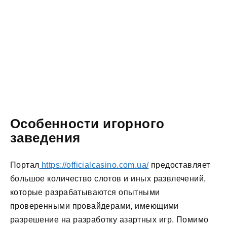
Особенности игорного
заведения
Портал
https://officialcasino.com.ua/
предоставляет
большое количество слотов и иных развлечений,
которые разрабатываются опытными
проверенными провайдерами, имеющими
разрешение на разработку азартных игр. Помимо