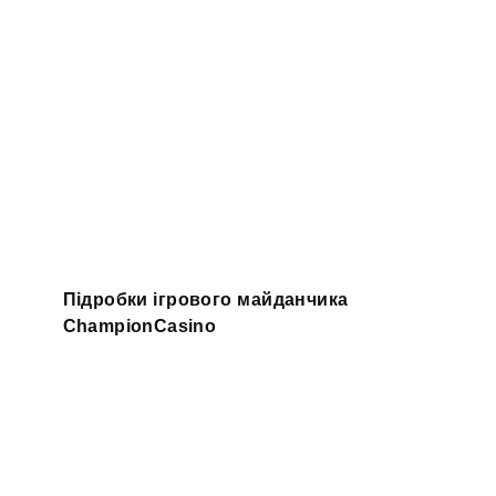
Підробки ігрового майданчика
ChampionCasino