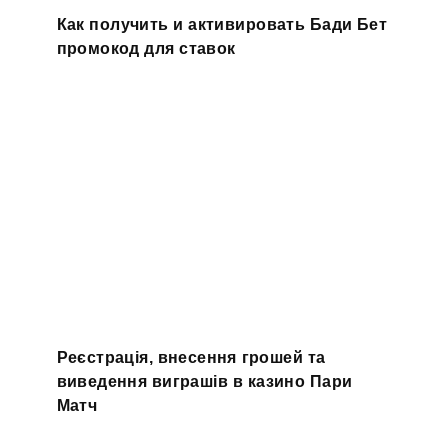
Как получить и активировать Бади Бет
промокод для ставок
Реєстрація, внесення грошей та
виведення виграшів в казино Пари
Матч