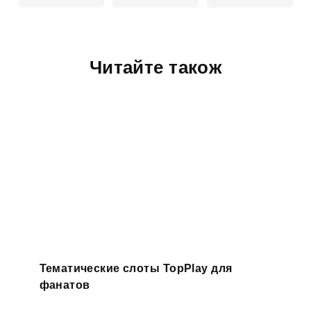
Читайте також
Тематические слоты TopPlay для
фанатов