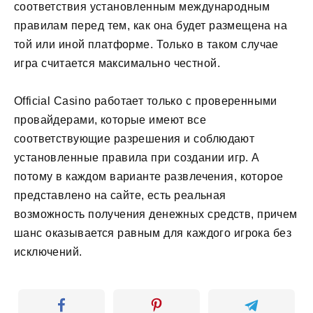
соответствия установленным международным
правилам перед тем, как она будет размещена на
той или иной платформе. Только в таком случае
игра считается максимально честной.
Official Casino работает только с проверенными
провайдерами, которые имеют все
соответствующие разрешения и соблюдают
установленные правила при создании игр. А
потому в каждом варианте развлечения, которое
представлено на сайте, есть реальная
возможность получения денежных средств, причем
шанс оказывается равным для каждого игрока без
исключений.