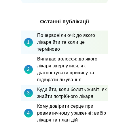
Останні публікації
Почервоніли очі: до якого
лікаря йти та коли це
терміново
Випадає волосся: до якого
лікаря звернутися, як
діагностувати причину та
підібрати лікування
Куди йти, коли болить живіт: як
знайти потрібного лікаря
Кому довірити серце при
ревматичному ураженні: вибір
лікаря та план дій