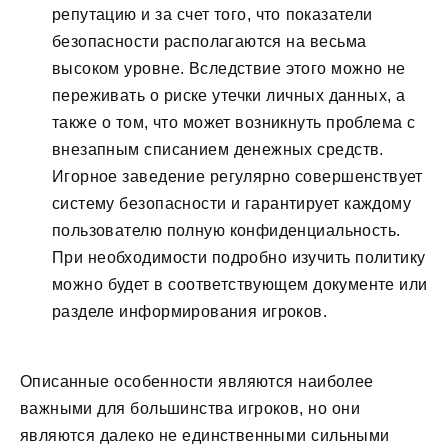
репутацию и за счет того, что показатели
безопасности располагаются на весьма
высоком уровне. Вследствие этого можно не
переживать о риске утечки личных данных, а
также о том, что может возникнуть проблема с
внезапным списанием денежных средств.
Игорное заведение регулярно совершенствует
систему безопасности и гарантирует каждому
пользователю полную конфиденциальность.
При необходимости подробно изучить политику
можно будет в соответствующем документе или
разделе информирования игроков.
Описанные особенности являются наиболее
важными для большинства игроков, но они
являются далеко не единственными сильными