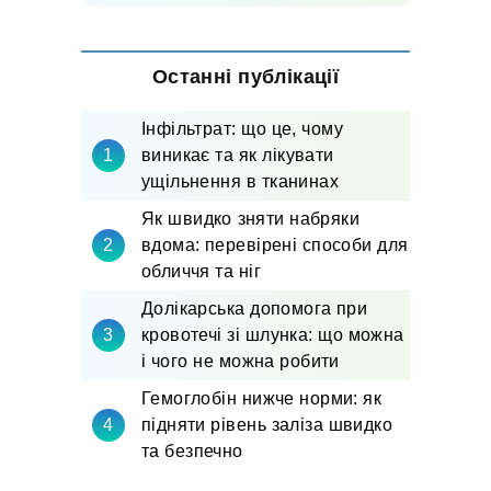
Останні публікації
Інфільтрат: що це, чому
виникає та як лікувати
ущільнення в тканинах
Як швидко зняти набряки
вдома: перевірені способи для
обличчя та ніг
Долікарська допомога при
кровотечі зі шлунка: що можна
і чого не можна робити
Гемоглобін нижче норми: як
підняти рівень заліза швидко
та безпечно