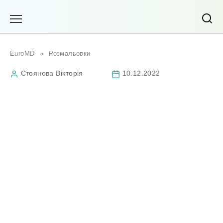
Перейти
до
вмісту
EuroMD
»
Розмальовки
Стоянова Вікторія
10.12.2022