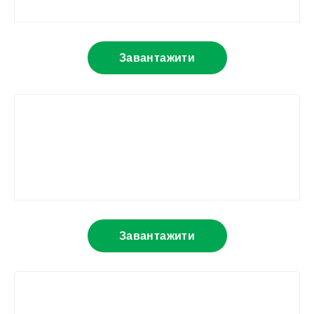
Завантажити
Завантажити