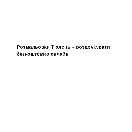
Розмальовки Тюлень – роздрукувати
безкоштовно онлайн