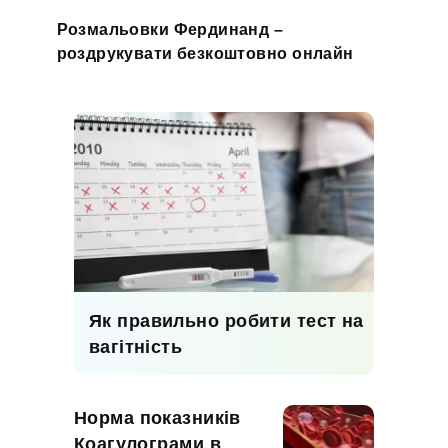
Розмальовки Фердинанд –
роздрукувати безкоштовно онлайн
Як правильно робити тест на
вагітність
Норма показників
Коагулограми в