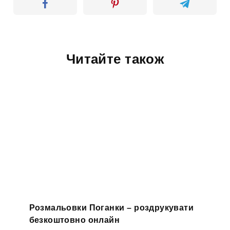
Читайте також
Розмальовки Поганки – роздрукувати
безкоштовно онлайн