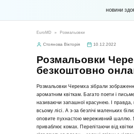
Перейти
до
НОВИНИ ЗДО
вмісту
EuroMD
»
Розмальовки
Стоянова Вікторія
10.12.2022
Розмальовки Чере
безкоштовно онла
Розмальовки Черемха зібрали зображення
ароматним квіткам. Багато поети і письм
називаючи запашної красунею. І правда, 
всьому лісі. А з-за безлічі маленьких біли
оповите пухнастою мереживний шаллю. Я
приваблює комах. Перелітаючи від квітки 