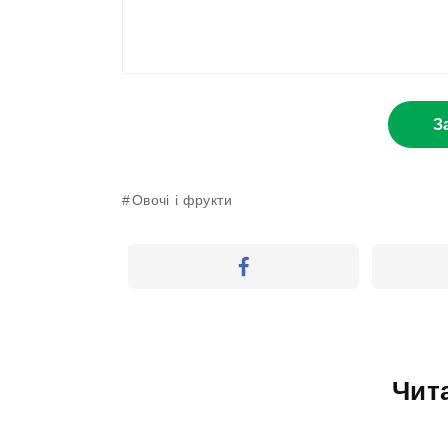
З
Овочі і фрукти
Чит