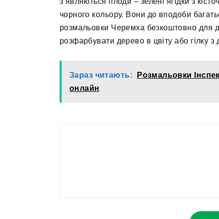
з’являються плоди – зелені ягідки з кіст
чорного кольору. Вони до вподоби багать
розмальовки Черемха безкоштовно для д
розфарбувати дерево в цвіту або гілку з
Зараз читають:
Розмальовки Інспек
онлайн