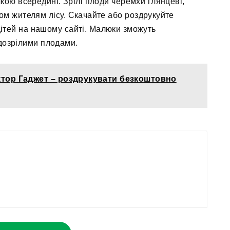
очкою всередині. Зрілі плоди черемхи глянцеві,
ом жителям лісу. Скачайте або роздрукуйте
ітей на нашому сайті. Малюки зможуть
 дозрілими плодами.
тор Гаджет – роздрукувати безкоштовно