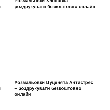
Розмальовки Хлопавка –
н
роздрукувати безкоштовно онлайн
Розмальовки Цуценята Антистрес
н
– роздрукувати безкоштовно
онлайн