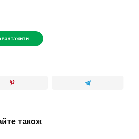
авантажити
айте також