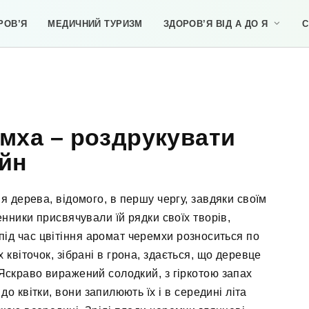
РОВ’Я
МЕДИЧНИЙ ТУРИЗМ
ЗДОРОВ’Я ВІД А ДО Я
С
мха – роздрукувати
йн
 дерева, відомого, в першу чергу, завдяки своїм
енники присвячували їй рядки своїх творів,
під час цвітіння аромат черемхи розноситься по
х квіточок, зібрані в грона, здається, що деревце
скраво виражений солодкий, з гіркотою запах
до квітки, вони запилюють їх і в середині літа