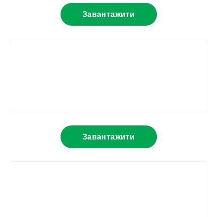
Завантажити
Завантажити