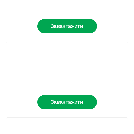
Завантажити
Завантажити