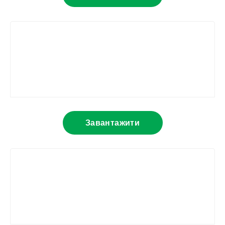
Завантажити