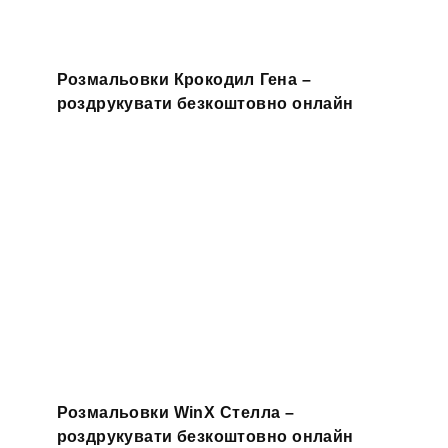
Розмальовки Крокодил Гена –
роздрукувати безкоштовно онлайн
Розмальовки WinX Стелла –
роздрукувати безкоштовно онлайн