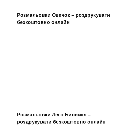
Розмальовки Овечок – роздрукувати
безкоштовно онлайн
Розмальовки Лего Бионикл –
роздрукувати безкоштовно онлайн