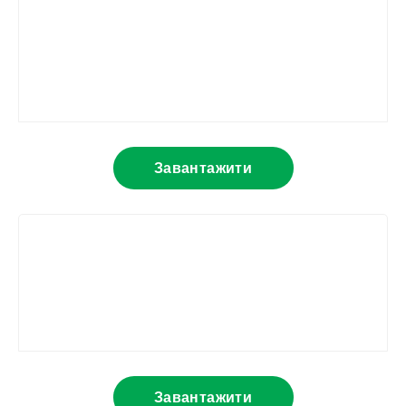
Завантажити
Завантажити