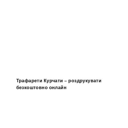
Трафарети Курчати – роздрукувати
безкоштовно онлайн