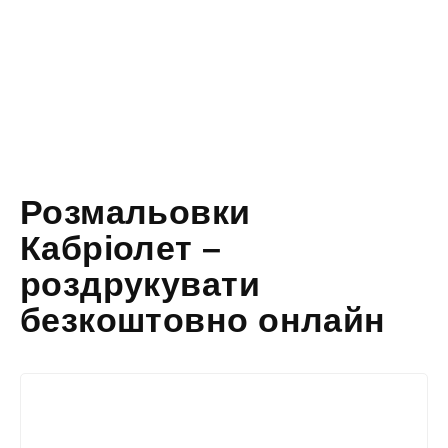
Розмальовки
Кабріолет –
роздрукувати
безкоштовно онлайн