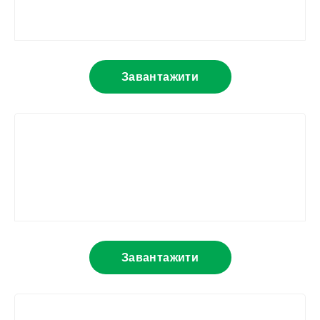
Завантажити
Завантажити