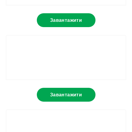
Завантажити
Завантажити