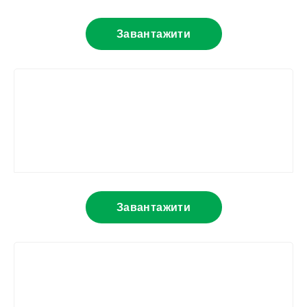
Завантажити
Завантажити