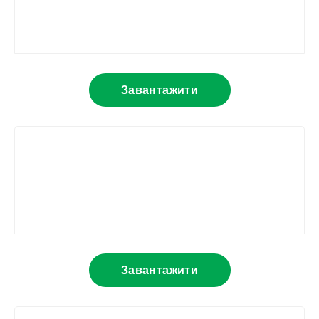
Завантажити
Завантажити