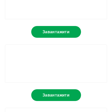
Завантажити
Завантажити