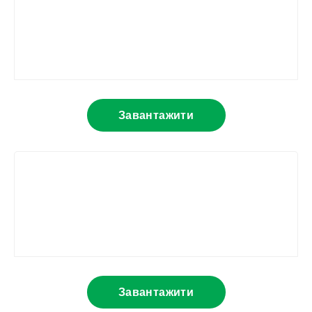
Завантажити
Завантажити