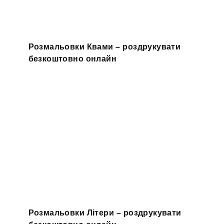
Розмальовки Квами – роздрукувати
безкоштовно онлайн
Розмальовки Літери – роздрукувати