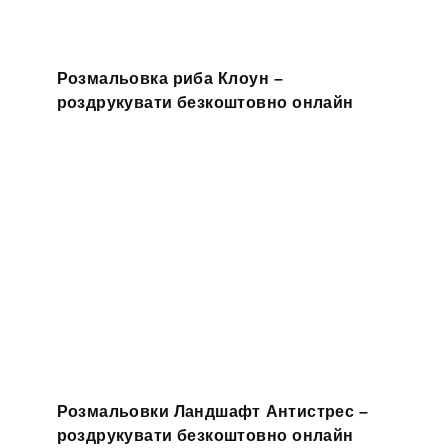
Розмальовка риба Клоун –
роздрукувати безкоштовно онлайн
Розмальовки Ландшафт Антистрес –
роздрукувати безкоштовно онлайн