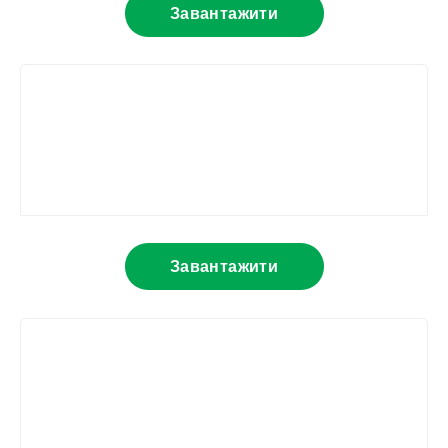
Завантажити
Завантажити