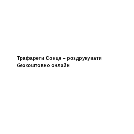
Трафарети Сонця – роздрукувати
безкоштовно онлайн