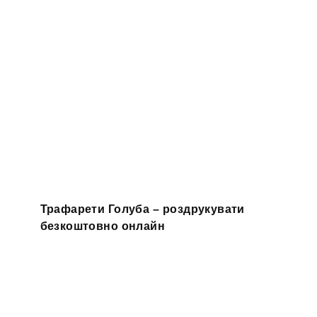
Трафарети Голуба – роздрукувати
безкоштовно онлайн