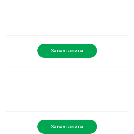
Завантажити
Завантажити