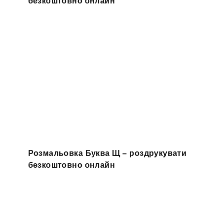
безкоштовно онлайн
Розмальовка Буква Щ – роздрукувати
безкоштовно онлайн