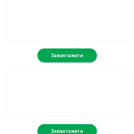
Завантажити
Завантажити