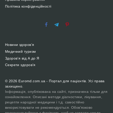
Політика конфіденційності
Новини здоров’я
Медичний туризм
Здоров’я від А до Я
Секрети здоров’я
© 2026 Euromd.com.ua - Портал для пацієнтів. Усі права
захищено.
Інформація, опублікована на сайті, призначена тільки для
ознайомлення. Описані методи діагностики, лікування,
рецепти народної медицини і т.д. самостійно
використовувати не рекомендується. Обов'язково
проконсультуйтеся з фахівцем, щоб не завдати шкоди