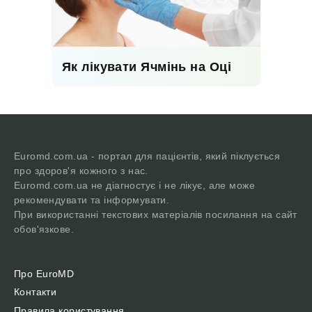
Як лікувати Ячмінь на Оці
Euromd.com.ua - портал для пацієнтів, який піклується
про здоров'я кожного з нас.
Euromd.com.ua не діагностує і не лікує, але може
рекомендувати та інформувати.
При використанні текстових матеріалів посилання на сайт
обов'язкове.
Про EuroMD
Контакти
Правила користування