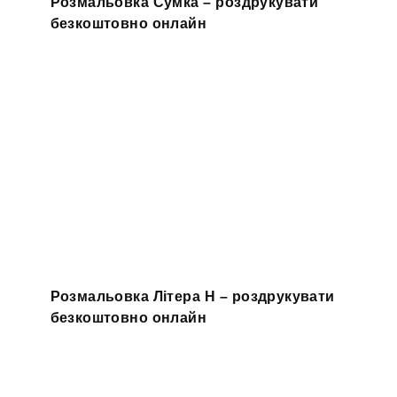
Розмальовка Сумка – роздрукувати
безкоштовно онлайн
Розмальовка Літера Н – роздрукувати
безкоштовно онлайн