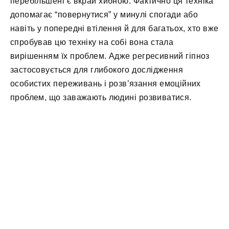
перебільшені є вкрай хибною. Фактично ця техніка
допомагає “повернутися” у минулі спогади або
навіть у попередні втілення й для багатьох, хто вже
спробував цю техніку на собі вона стала
вирішенням їх проблем. Адже регресивний гіпноз
застосовується для глибокого дослідження
особистих переживань і розв’язання емоційних
проблем, що заважають людині розвиватися.