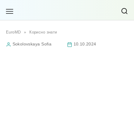
Перейти
до
вмісту
EuroMD
»
Корисно знати
Sokolovskaya Sofia
10.10.2024