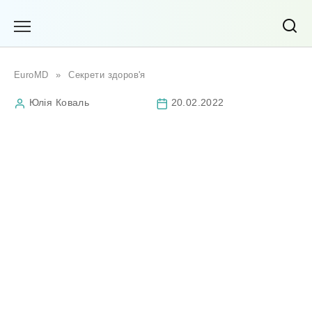
Перейти
до
вмісту
EuroMD
»
Секрети здоров'я
Юлія Коваль
20.02.2022