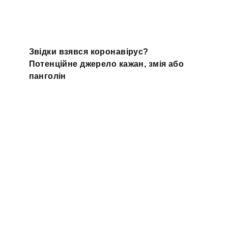
Звідки взявся коронавірус?
Потенційне джерело кажан, змія або
панголін