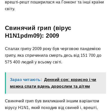
врешті-решт поширилася на Гонконг та інші країни
світу.
Свинячий грип (вірус
H1N1pdm09): 2009
Спалах грипу 2009 року був черговою пандемією
грипу, яка спричинила смерть десь від 151 700 до
575 400 людей у всьому світі.
Зараз читають:
Денний сон: корисно і чи
можна спати вдень дорослим та дітям
Свинячий грип був викликаний іншим варіантом
вірусу H1N1, який походив від свиней і, врешті,