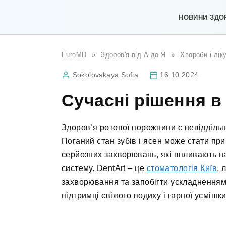
Перейти
до
НОВИНИ ЗДО
вмісту
EuroMD
»
Здоров'я від А до Я
»
Хвороби і лік
Sokolovskaya Sofia
16.10.2024
Сучасні рішення в 
Здоров’я ротової порожнини є невідділь
Поганий стан зубів і ясен може стати пр
серйозних захворювань, які впливають на
систему. DentArt – це
стоматологія Київ
, 
захворювання та запобігти ускладненням.
підтримці свіжого подиху і гарної усмішк