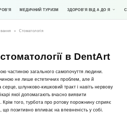
РОВ’Я
МЕДИЧНИЙ ТУРИЗМ
ЗДОРОВ’Я ВІД А ДО Я
С
ування
»
Стоматологія
стоматології в DentArt
ною частиною загального самопочуття людини.
ичиною не лише естетичних проблем, але й
 серце, шлунково-кишковий тракт і навіть нервову
лікарі якої допомагають вчасно виявити
 Крім того, турбота про ротову порожнину сприяє
и, що позитивно впливає на впевненість у собі.