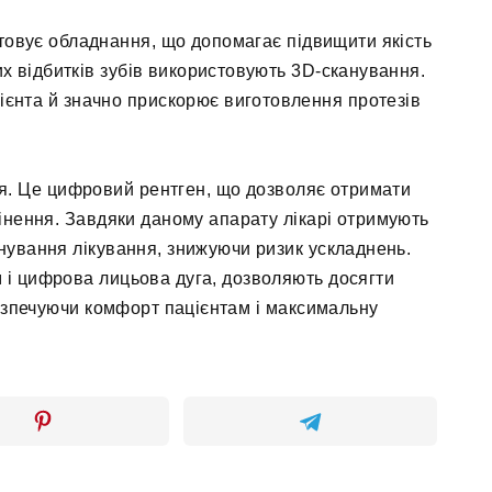
овує обладнання, що допомагає підвищити якість
их відбитків зубів використовують 3D-сканування.
єнта й значно прискорює виготовлення протезів
ія. Це цифровий рентген, що дозволяє отримати
мінення. Завдяки даному апарату лікарі отримують
нування лікування, знижуючи ризик ускладнень.
 і цифрова лицьова дуга, дозволяють досягти
безпечуючи комфорт пацієнтам і максимальну