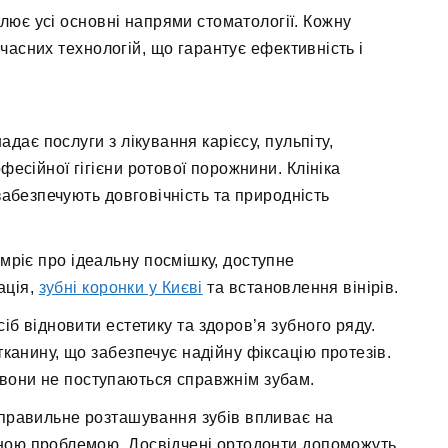
лює усі основні напрями стоматології. Кожну
асних технологій, що гарантує ефективність і
дає послуги з лікування карієсу, пульпіту,
есійної гігієни ротової порожнини. Клініка
забезпечують довговічність та природність
 мріє про ідеальну посмішку, доступне
ація,
зубні коронки у Києві
та встановлення вінірів.
іб відновити естетику та здоров’я зубного ряду.
канину, що забезпечує надійну фіксацію протезів.
 вони не поступаються справжнім зубам.
правильне розташування зубів впливає на
ичною проблемою. Досвідчені ортодонти допоможуть