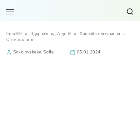
Перейти
до
вмісту
EuroMD
»
Здоров'я від А до Я
»
Хвороби і лікування
»
Стоматологія
Sokolovskaya Sofia
05.01.2024