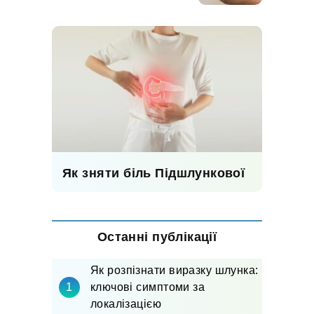
Як зняти біль Підшлункової
Останні публікації
Як розпізнати виразку шлунка:
ключові симптоми за
локалізацією