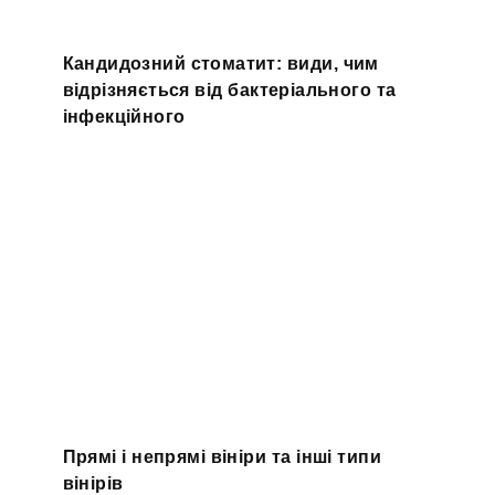
Кандидозний стоматит: види, чим
відрізняється від бактеріального та
інфекційного
Прямі і непрямі вініри та інші типи
вінірів