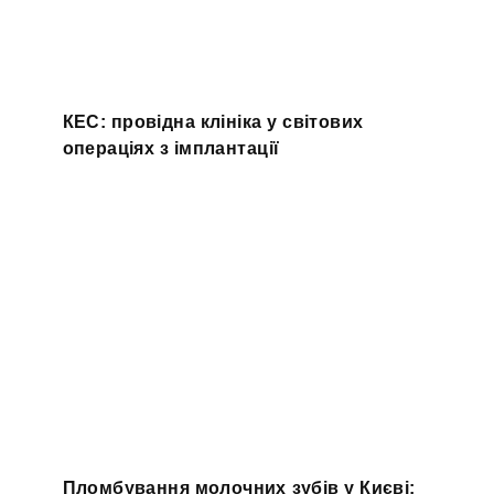
КЕС: провідна клініка у світових
операціях з імплантації
Пломбування молочних зубів у Києві: