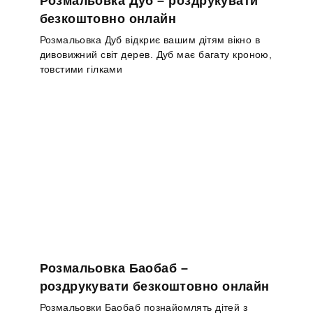
Розмальовка Дуб – роздрукувати
безкоштовно онлайн
Розмальовка Дуб відкриє вашим дітям вікно в
дивовижний світ дерев. Дуб має багату кроною,
товстими гілками
Розмальовка Баобаб –
роздрукувати безкоштовно онлайн
Розмальовки Баобаб познайомлять дітей з