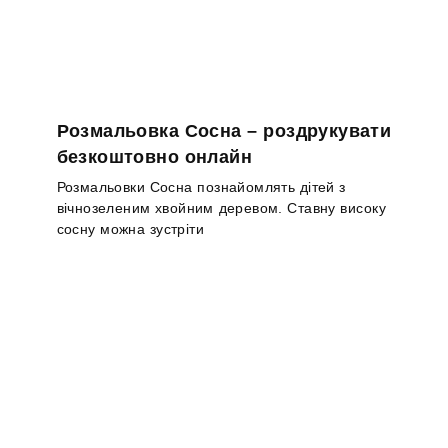
Розмальовка Сосна – роздрукувати
безкоштовно онлайн
Розмальовки Сосна познайомлять дітей з
вічнозеленим хвойним деревом. Ставну високу
сосну можна зустріти