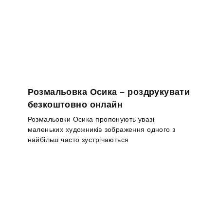
Розмальовка Осика – роздрукувати
безкоштовно онлайн
Розмальовки Осика пропонують увазі
маленьких художників зображення одного з
найбільш часто зустрічаються