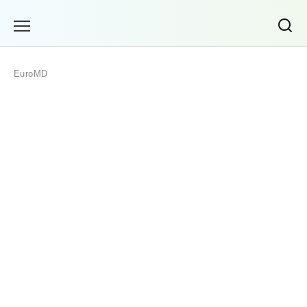
Перейти
до
вмісту
EuroMD