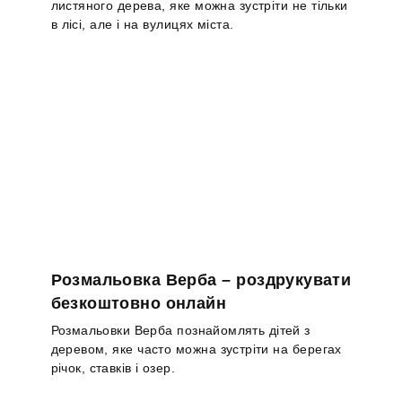
листяного дерева, яке можна зустріти не тільки
в лісі, але і на вулицях міста.
Розмальовка Верба – роздрукувати
безкоштовно онлайн
Розмальовки Верба познайомлять дітей з
деревом, яке часто можна зустріти на берегах
річок, ставків і озер.