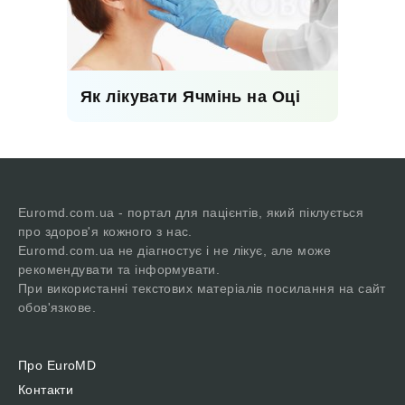
Як лікувати Ячмінь на Оці
Euromd.com.ua - портал для пацієнтів, який піклується
про здоров'я кожного з нас.
Euromd.com.ua не діагностує і не лікує, але може
рекомендувати та інформувати.
При використанні текстових матеріалів посилання на сайт
обов'язкове.
Про EuroMD
Контакти