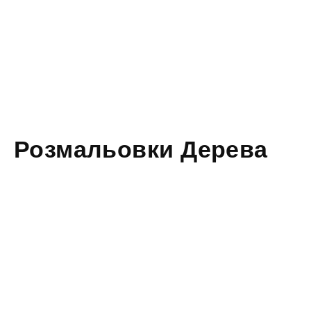
Розмальовки Дерева