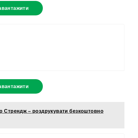
авантажити
авантажити
р Стрендж – роздрукувати безкоштовно