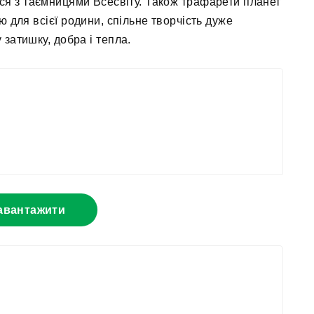
ся з таємницями Всесвіту. Також трафарети планет
ю для всієї родини, спільне творчість дуже
затишку, добра і тепла.
авантажити