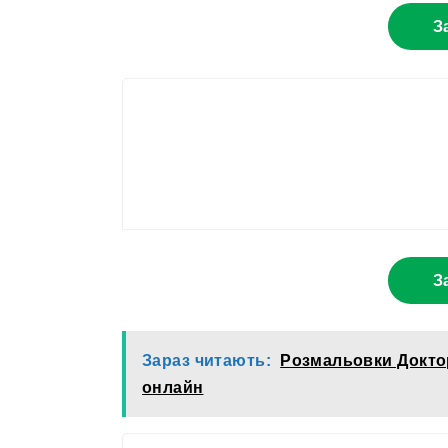
З
З
Зараз читають:
Розмальовки Докто
онлайн