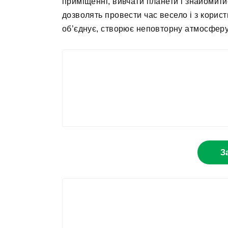
приміщенні, вивчати планети і знайомити
дозволять провести час весело і з корист
об’єднує, створює неповторну атмосферу 
З