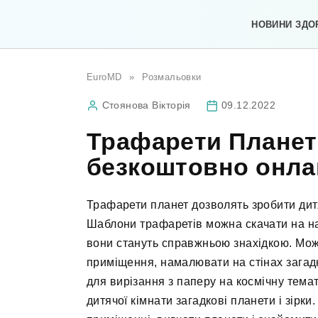
Перейти
до
НОВИНИ ЗДО
вмісту
EuroMD
»
Розмальовки
Стоянова Вікторія
09.12.2022
Трафарети Планет
безкоштовно онла
Трафарети планет дозволять зробити дит
Шаблони трафаретів можна скачати на н
вони стануть справжньою знахідкою. Мож
приміщення, намалювати на стінах загадк
для вирізання з паперу на космічну темат
дитячої кімнати загадкові планети і зірк