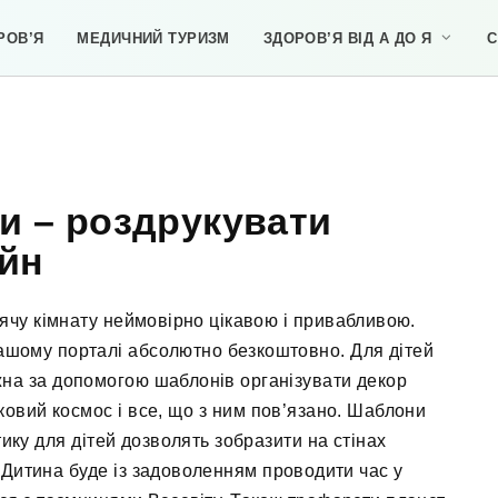
РОВ’Я
МЕДИЧНИЙ ТУРИЗМ
ЗДОРОВ’Я ВІД А ДО Я
С
и – роздрукувати
йн
ячу кімнату неймовірно цікавою і привабливою.
ашому порталі абсолютно безкоштовно. Для дітей
на за допомогою шаблонів організувати декор
овий космос і все, що з ним пов’язано. Шаблони
ику для дітей дозволять зобразити на стінах
и. Дитина буде із задоволенням проводити час у