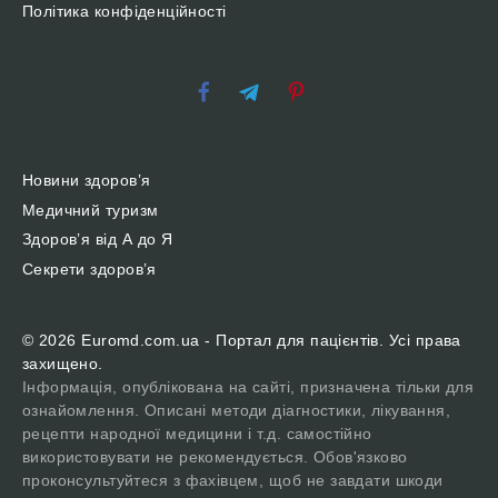
Політика конфіденційності
Новини здоров’я
Медичний туризм
Здоров’я від А до Я
Секрети здоров’я
© 2026 Euromd.com.ua - Портал для пацієнтів. Усі права
захищено.
Інформація, опублікована на сайті, призначена тільки для
ознайомлення. Описані методи діагностики, лікування,
рецепти народної медицини і т.д. самостійно
використовувати не рекомендується. Обов'язково
проконсультуйтеся з фахівцем, щоб не завдати шкоди