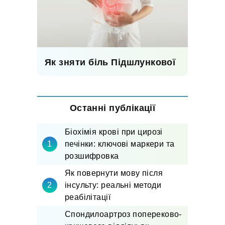
Як зняти біль Підшлункової
Останні публікації
Біохімія крові при цирозі
печінки: ключові маркери та
розшифровка
Як повернути мову після
інсульту: реальні методи
реабілітації
Спондилоартроз попереково-