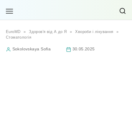
Перейти
до
вмісту
EuroMD
»
Здоров'я від А до Я
»
Хвороби і лікування
»
Стоматологія
Sokolovskaya Sofia
30.05.2025