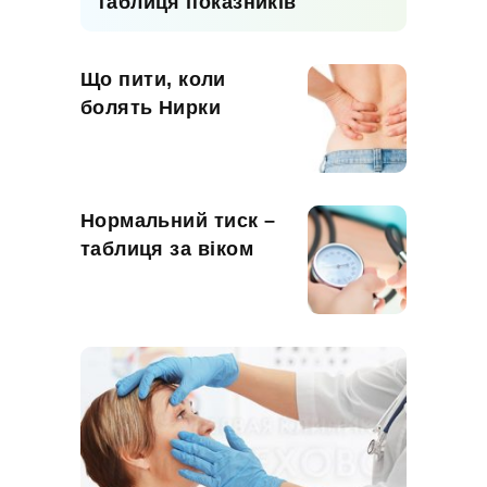
таблиця показників
Що пити, коли
болять Нирки
Нормальний тиск –
таблиця за віком