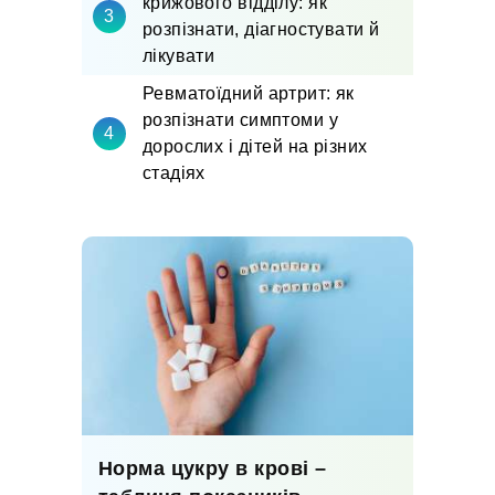
крижового відділу: як
розпізнати, діагностувати й
лікувати
Ревматоїдний артрит: як
розпізнати симптоми у
дорослих і дітей на різних
стадіях
Норма цукру в крові –