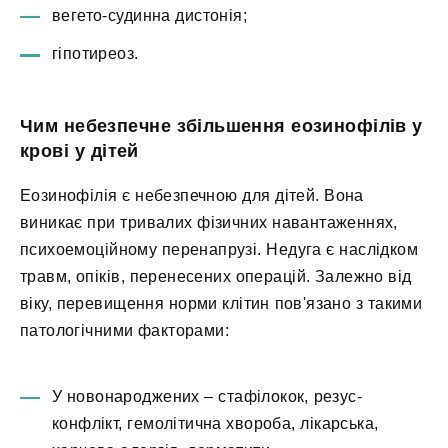
вегето-судинна дистонія;
гіпотиреоз.
Чим небезпечне збільшення еозинофілів у
крові у дітей
Еозинофілія є небезпечною для дітей. Вона
виникає при тривалих фізичних навантаженнях,
психоемоційному перенапрузі. Недуга є наслідком
травм, опіків, перенесених операцій. Залежно від
віку, перевищення норми клітин пов'язано з такими
патологічними факторами:
У новонароджених – стафілокок, резус-
конфлікт, гемолітична хвороба, лікарська,