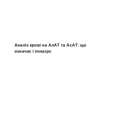
Аналіз крові на АлАТ та АсАТ: що
означає і показує