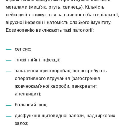
металами (миш'як, ртуть, свинець). Кількість
лейкоцитів знижується за наявності бактеріальної,
вірусної інфекції і натомість слабкого імунітету.
Еозинопенію викликають такі патології:
сепсис;
тяжкі гнійні інфекції;
запалення при хворобах, що потребують
оперативного втручання (загострення
жовчнокам'яної хвороби, панкреатит,
апендицит);
больовий шок;
дисфункція щитовидної залози, надниркових
залоз;