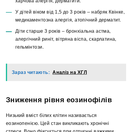
харчова алергія, дерматити.
У дітей віком від 1,5 до 3 років – набряк Квінке,
медикаментозна алергія, атопічний дерматит.
Діти старше 3 років – бронхіальна астма,
алергічний риніт, вітряна віспа, скарлатина,
гельмінтози.
Зараз читають:
Аналіз на ХГЛ
Зниження рівня еозинофілів
Низький вміст білих клітин називається
еозинопенією. Цей стан викликають хронічні
стреси. Воно фіксується при отруєнні важкими