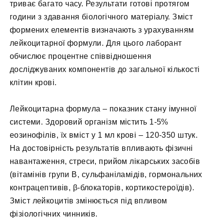
триває багато часу. Результати готові протягом
години з здавання біологічного матеріалу. Зміст
формених елементів визначають з урахуванням
лейкоцитарної формули. Для цього лаборант
обчислює процентне співвідношення
досліджуваних компонентів до загальної кількості
клітин крові.
Лейкоцитарна формула – показник стану імунної
системи. Здоровий організм містить 1-5%
еозинофілів, їх вміст у 1 мл крові – 120-350 штук.
На достовірність результатів впливають фізичні
навантаження, стреси, прийом лікарських засобів
(вітамінів групи В, сульфаніламідів, гормональних
контрацептивів, β-блокаторів, кортикостероїдів).
Зміст лейкоцитів змінюється під впливом
фізіологічних чинників.