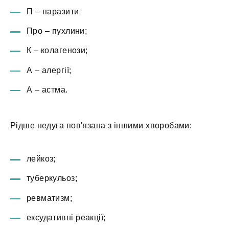
П – паразити
Про – пухлини;
К – колагенози;
А – алергії;
А – астма.
Рідше недуга пов'язана з іншими хворобами:
лейкоз;
туберкульоз;
ревматизм;
ексудативні реакції;