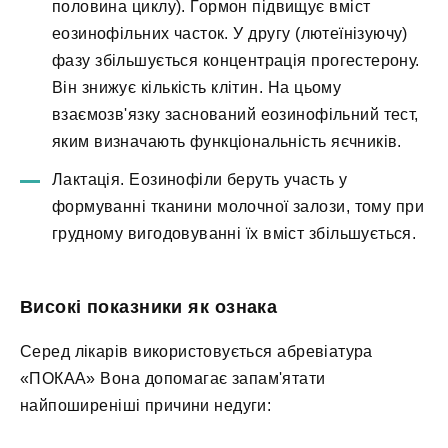
половина циклу). Гормон підвищує вміст
еозинофільних часток. У другу (лютеїнізуючу)
фазу збільшується концентрація прогестерону.
Він знижує кількість клітин. На цьому
взаємозв'язку заснований еозинофільний тест,
яким визначають функціональність яєчників.
Лактація. Еозинофіли беруть участь у
формуванні тканини молочної залози, тому при
грудному вигодовуванні їх вміст збільшується.
Високі показники як ознака
Серед лікарів використовується абревіатура
«ПОКАА» Вона допомагає запам'ятати
найпоширеніші причини недуги: