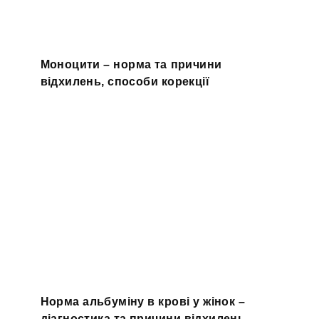
Моноцити – норма та причини
відхилень, способи корекції
Норма альбуміну в крові у жінок –
діагностика та причини відхилень