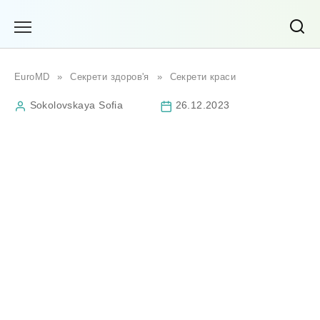
Перейти
до
вмісту
EuroMD
»
Секрети здоров'я
»
Секрети краси
Sokolovskaya Sofia
26.12.2023