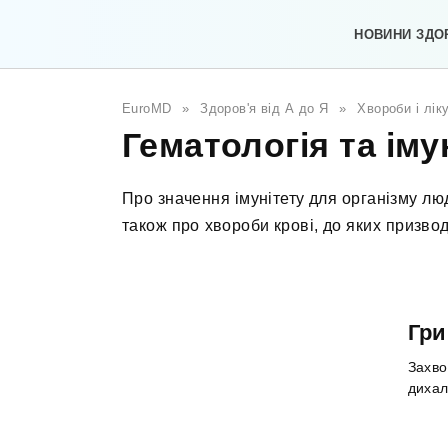
Перейти
до
НОВИНИ ЗДО
вмісту
EuroMD
»
Здоров'я від А до Я
»
Хвороби і лік
Гематологія та іму
Про значення імунітету для організму лю
також про хвороби крові, до яких призво
Гри
Захво
дихал