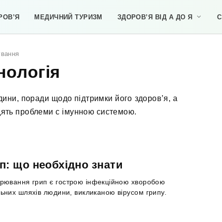
РОВ’Я
МЕДИЧНИЙ ТУРИЗМ
ЗДОРОВ’Я ВІД А ДО Я
С
ування
нологія
дини, поради щодо підтримки його здоров’я, а
дять проблеми с імунною системою.
п: що необхідно знати
рювання грип є гострою інфекційною хворобою
ьних шляхів людини, викликаною вірусом грипу.