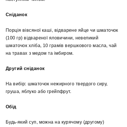
Сніданок
Порція вівсяної каші, відварене яйце чи шматочок
(100 гр) відвареної яловичини, невеликий
шматочок хліба, 10 грамів вершкового масла, чай
на травах з медом та імбиром.
Другий сніданок
На вибір: шматочок нежирного твердого сиру,
груша, яблуко або грейпфрут.
Обід
Будь-який суп, можна на курячому (другому)