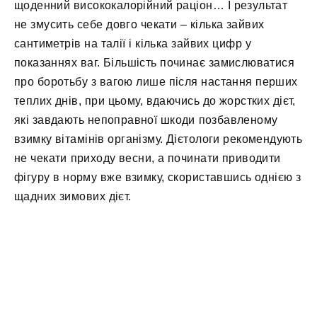
щоденний висококалорійний раціон… І результат
не змусить себе довго чекати – кілька зайвих
сантиметрів на талії і кілька зайвих цифр у
показаннях ваг. Більшість починає замислюватися
про боротьбу з вагою лише після настання перших
теплих днів, при цьому, вдаючись до жорстких дієт,
які завдають непоправної шкоди позбавленому
взимку вітамінів організму. Дієтологи рекомендують
не чекати приходу весни, а починати приводити
фігуру в норму вже взимку, скориставшись однією з
щадних зимових дієт.