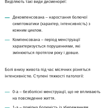
Виділяють такі види дисменореї:
Декомпенсована – наростання болючої
симптоматики (характер, інтенсивність) з
кожним циклом.
Компенсована – період менструації
характеризується порушеннями, які
змінюються протягом року і довше.
Болі внизу живота під час місячних різняться
інтенсивністю. Ступені тяжкості патології:
0-а – безболісні менструації, що не впливають
на повсякденне життя.
1-а – помірна болючість із збереженням