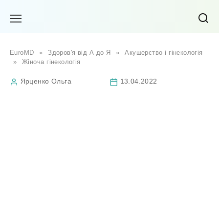
Перейти
до
вмісту
EuroMD
»
Здоров'я від А до Я
»
Акушерство і гінекологія
»
Жіноча гінекологія
Ярценко Ольга
13.04.2022