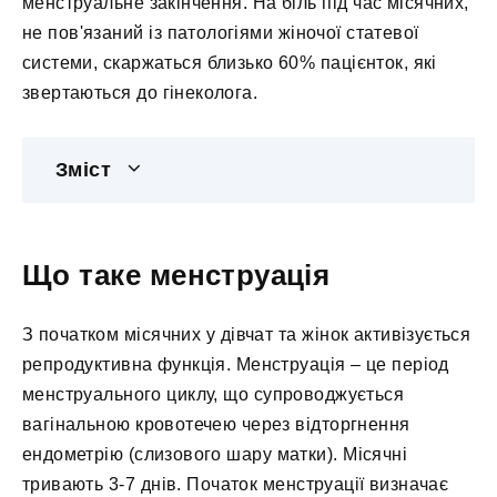
менструальне закінчення. На біль під час місячних,
не пов'язаний із патологіями жіночої статевої
системи, скаржаться близько 60% пацієнток, які
звертаються до гінеколога.
Зміст
Що таке менструація
З початком місячних у дівчат та жінок активізується
репродуктивна функція. Менструація – це період
менструального циклу, що супроводжується
вагінальною кровотечею через відторгнення
ендометрію (слизового шару матки). Місячні
тривають 3-7 днів. Початок менструації визначає