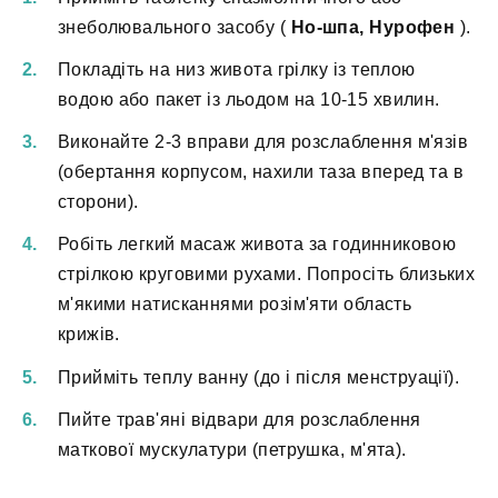
знеболювального засобу (
Но-шпа, Нурофен
).
Покладіть на низ живота грілку із теплою
водою або пакет із льодом на 10-15 хвилин.
Виконайте 2-3 вправи для розслаблення м'язів
(обертання корпусом, нахили таза вперед та в
сторони).
Робіть легкий масаж живота за годинниковою
стрілкою круговими рухами. Попросіть близьких
м'якими натисканнями розім'яти область
крижів.
Прийміть теплу ванну (до і після менструації).
Пийте трав'яні відвари для розслаблення
маткової мускулатури (петрушка, м'ята).