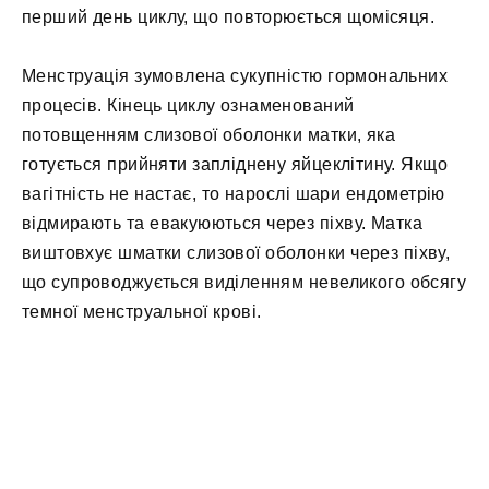
перший день циклу, що повторюється щомісяця.
Менструація зумовлена сукупністю гормональних
процесів. Кінець циклу ознаменований
потовщенням слизової оболонки матки, яка
готується прийняти запліднену яйцеклітину. Якщо
вагітність не настає, то нарослі шари ендометрію
відмирають та евакуюються через піхву. Матка
виштовхує шматки слизової оболонки через піхву,
що супроводжується виділенням невеликого обсягу
темної менструальної крові.