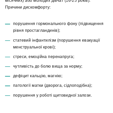
місячних) або молодих дівчат (16-25 років).
Причини дискомфорту:
порушення гормонального фону (підвищення
рівня простагландинів);
статевий інфантилізм (порушення евакуації
менструальної крові);
стреси, емоційна перенапруга;
чутливість до болю вища за норму;
дефіцит кальцію, магнію;
патології матки (дворога, сідлоподібна);
порушення у роботі щитовидної залози.