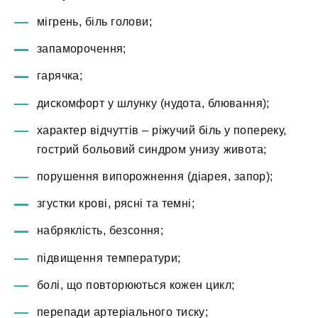
мігрень, біль голови;
запаморочення;
гарячка;
дискомфорт у шлунку (нудота, блювання);
характер відчуттів – ріжучий біль у попереку,
гострий больовий синдром унизу живота;
порушення випорожнення (діарея, запор);
згустки крові, рясні та темні;
набряклість, безсоння;
підвищення температури;
болі, що повторюються кожен цикл;
перепади артеріального тиску;