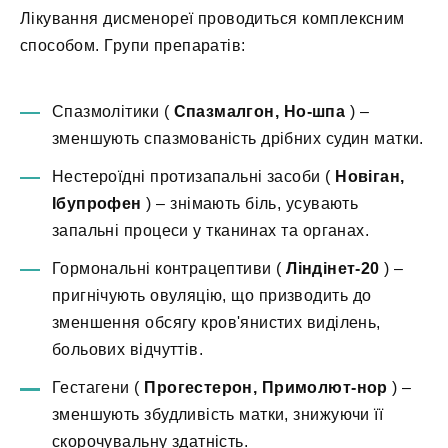
Лікування дисменореї проводиться комплексним
способом. Групи препаратів:
Спазмолітики (
Спазмалгон, Но-шпа
) –
зменшують спазмованість дрібних судин матки.
Нестероїдні протизапальні засоби (
Новіган,
Ібупрофен
) – знімають біль, усувають
запальні процеси у тканинах та органах.
Гормональні контрацептиви (
Ліндінет-20
) –
пригнічують овуляцію, що призводить до
зменшення обсягу кров'янистих виділень,
больових відчуттів.
Гестагени (
Прогестерон, Примолют-нор
) –
зменшують збудливість матки, знижуючи її
скорочувальну здатність.