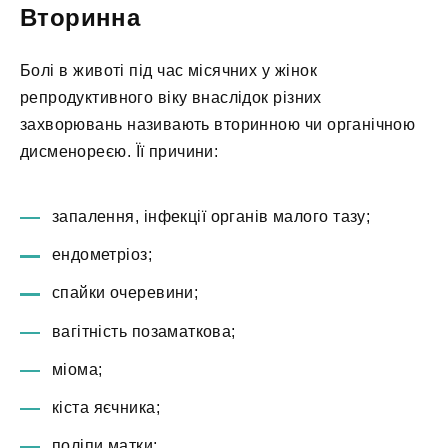
Вторинна
Болі в животі під час місячних у жінок
репродуктивного віку внаслідок різних
захворювань називають вторинною чи органічною
дисменореєю. Її причини:
запалення, інфекції органів малого тазу;
ендометріоз;
спайки очеревини;
вагітність позаматкова;
міома;
кіста яєчника;
поліпи матки;