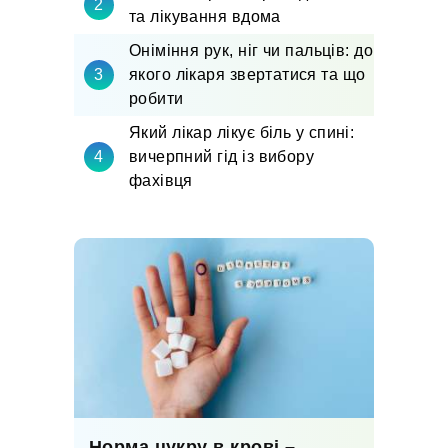
та лікування вдома
Оніміння рук, ніг чи пальців: до
якого лікаря звертатися та що
робити
Який лікар лікує біль у спині:
вичерпний гід із вибору
фахівця
Норма цукру в крові –