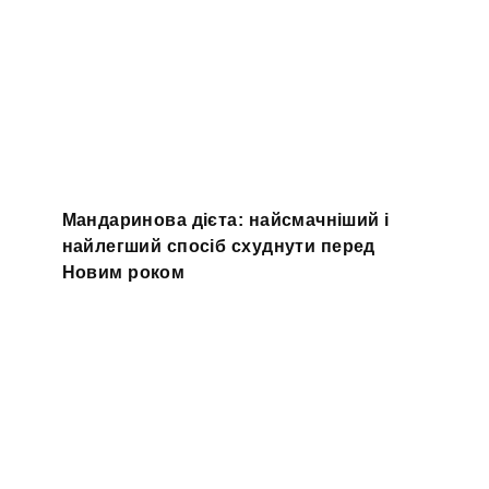
Мандаринова дієта: найсмачніший і
найлегший спосіб схуднути перед
Новим роком