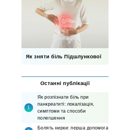
Як зняти біль Підшлункової
Останні публікації
Як розпізнати біль при
панкреатиті: локалізація,
симптоми та способи
полегшення
Болять нирки: перша допомога